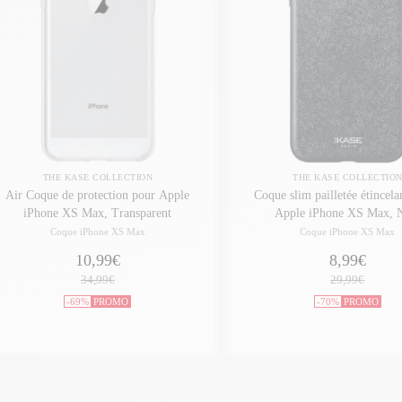
THE KASE COLLECTION
THE KASE COLLECTIO
Air Coque de protection pour Apple
Coque slim pailletée étincela
iPhone XS Max, Transparent
Apple iPhone XS Max, 
Coque iPhone XS Max
Coque iPhone XS Max
10,99€
8,99€
34,99€
29,99€
-69%
PROMO
-70%
PROMO