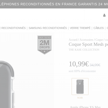
BONS PLANS : PROFITEZ 
|
|
|
|
E RECONDITIONNÉS
SAMSUNG RECONDITIONNÉS
VERRE TREMPÉ
CÂBLES
Accueil
/
Accessoires
/
Coque
/
co
Coque Sport Mesh po
THE KASE COLLECTION
10,99€
34,99€
soit 69% d'économie
NOIR