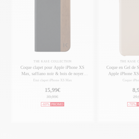
THE KASE COLLECTION
THE KASE 
Coque clapet pour Apple iPhone XS
Coque en Gel de S
Max, saffiano noir & bois de noyer
Apple iPhone XS
naturel
Etui clapet iPhone XS Max
Coque iPh
15,99€
8,
39,99€
29,
-60%
PROMO
-70%