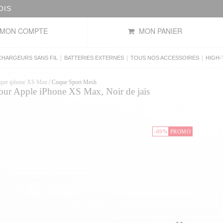
DE NOS OFFRES DU MOMENT
MON COMPTE
MON PANIER
|
|
|
CHARGEURS SANS FIL
BATTERIES EXTERNES
TOUS NOS ACCESSOIRES
HIGH-
que iphone XS Max
/
Coque Sport Mesh
ur Apple iPhone XS Max, Noir de jais
-69%
PROMO