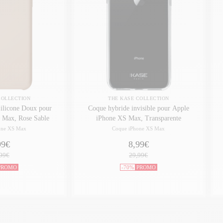
COLLECTION
THE KASE COLLECTION
ilicone Doux pour
Coque hybride invisible pour Apple
 Max, Rose Sable
iPhone XS Max, Transparente
one XS Max
Coque iPhone XS Max
99€
8,99€
99€
29,99€
PROMO
-70%
PROMO