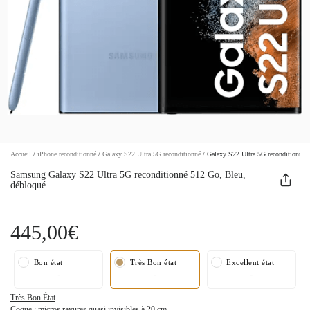
Accueil
/
iPhone reconditionné
/
Galaxy S22 Ultra 5G reconditionné
/
Galaxy S22 Ultra 5G reconditionné 
Samsung Galaxy S22 Ultra 5G reconditionné 512 Go, Bleu,
débloqué
445,00€
Bon état
Très Bon état
Excellent état
-
-
-
Très Bon État
Coque : micros rayures quasi invisibles à 20 cm