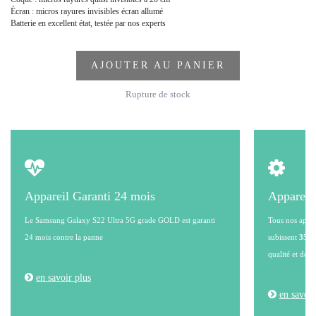
Écran : micros rayures invisibles écran allumé
Batterie en excellent état, testée par nos experts
AJOUTER AU PANIER
Rupture de stock
Appareil Garanti 24 mois
Appareil
Le Samsung Galaxy S22 Ultra 5G grade GOLD est garanti
Tous nos appare
24 mois contre la panne
subissent
35 po
qualité et de l
en savoir plus
en savoir