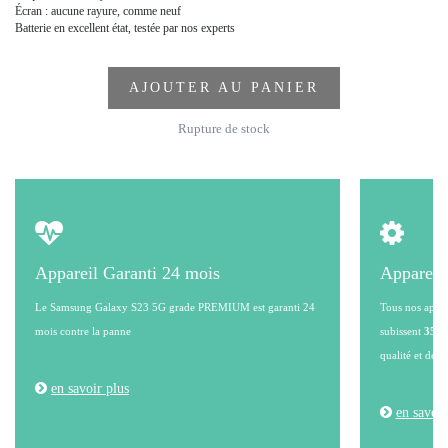
Écran : aucune rayure, comme neuf
Batterie en excellent état, testée par nos experts
AJOUTER AU PANIER
Rupture de stock
Appareil Garanti 24 mois
Appareil
Le Samsung Galaxy S23 5G grade PREMIUM est garanti 24
Tous nos appare
mois contre la panne
subissent
35 po
qualité et de l
en savoir plus
en savoir