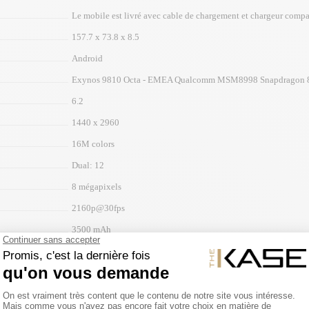
Le mobile est livré avec cable de chargement et chargeur compa
157.7 x 73.8 x 8.5
Android
Exynos 9810 Octa - EMEA Qualcomm MSM8998 Snapdragon 8
6.2
1440 x 2960
16M colors
Dual: 12
8 mégapixels
2160p@30fps
3500 mAh
Li-Ion
non
Oui