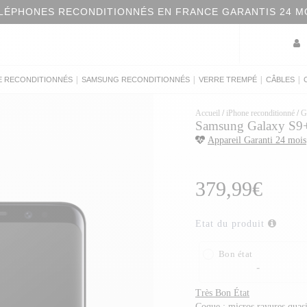
LÉPHONES RECONDITIONNÉS EN FRANCE GARANTIS 24 M
|
|
|
|
E RECONDITIONNÉS
SAMSUNG RECONDITIONNÉS
VERRE TREMPÉ
CÂBLES
Accueil
/
iPhone reconditionné
/
G
Samsung Galaxy S9+ 
Appareil Garanti 24 mois
379,99€
Etat du produit
Bon état
-
Très Bon État
Coque : micros rayures quasi