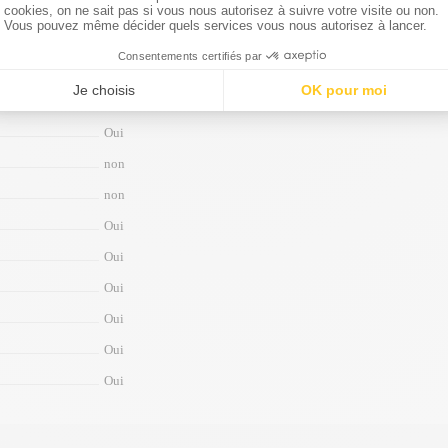
Oui
Oui
Single SIM (Nano-SIM) or Hybrid Dual SIM (Nano-SIM, dual st
non
Oui
non
non
Oui
Oui
Oui
Oui
Oui
Oui