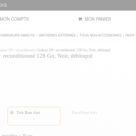
OIS
MON COMPTE
MON PANIER
|
|
|
CHARGEURS SANS FIL
BATTERIES EXTERNES
TOUS NOS ACCESSOIRES
HIGH-
alaxy S9+ reconditionné
/
Galaxy S9+ reconditionné 128 Go, Noir, débloqué
reconditionné 128 Go, Noir, débloqué
Très Bon état
Excellent état
-
-
 invisibles à 20 cm