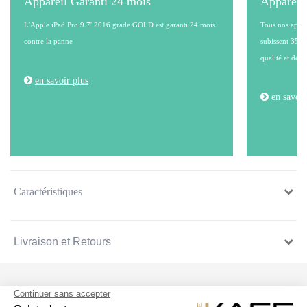
Appareil Garanti 24 mois
Appareil
L'Apple iPad Pro 9.7' 2016 grade GOLD est garanti 24 mois
Tous nos appare
contre la panne
subissent
35 po
qualité et de l
en savoir plus
en savoir
Caractéristiques
Livraison et Retours
SUIVEZ NOUS