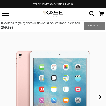
TÉLÉPHONES GARANTIS 24 MOIS
IPAD PRO 9.7' (2016) RECONDITIONNÉ 32 GO, OR ROSE, SANS TOUCH ID, DÉBLOQUÉ
AJOUTER
259,99€