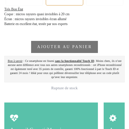
Très Bon État
Coque : micros rayures quasi invisibles à 20 cm
Écran : micros rayures invisibles écran allumé
Batterie en excellent état, testée par nos experts
AJOUTER AU PANIER
Bon à savoir
: Ce smartphone est fourni
sans la fonctionnalité Touch ID
. Moins chers, ils n’ont
aucune autre différence avec tous nos autres smartphones reconditionnés : cet iPhone reconditionné
est également testé avec 35 points de contrôle, garanti 100% fonctionnel à part le Touch ID et
garanti 24 mois ! Idéal pour ceux qui préfèrent déverrouiller leur téléphone avec un code plutôt
qu’avec leur empreinte.
Rupture de stock