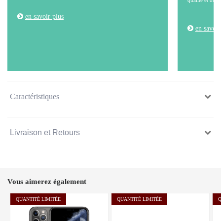
qualité et de l
en savoir plus
en savoir
Caractéristiques
Livraison et Retours
Vous aimerez également
QUANTITÉ LIMITÉE
QUANTITÉ LIMITÉE
Q