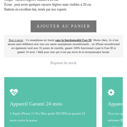
Écran : peut avoir quelques rayures légères mais visibles à 20 cm
Batterie en excellent état, testée par nos experts
AJOUTER AU PANIER
Bon à savoir
: Ce smartphone est fourni
sans la fonctionnalité Face ID
. Moins chers, ils n’ont
aucune autre différence avec tous nos autres smartphones reconditionnés : cet iPhone reconditionné
est également testé avec 35 points de contrôle, garanti 100% fonctionnel à part le Face ID et
garanti 24 mois ! Idéal pour ceux qui n’ont pas envie de la reconnaissance faciale.
Rupture de stock
Appareil Garanti 24 mois
Appareil
L'Apple iPhone 11 Pro Max grade SILVER est garanti 24
Tous nos appare
mois contre la panne
subissent
35 po