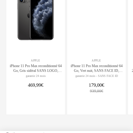
APPLE
APPLE
iPhone 11 Pro Max reconditionné 64
iPhone 11 Pro Max reconditionné 64
Go, Gris sidéral SANS LOGO,
Go, Vert nuit, SANS FACE ID,
débloqué
débloqué
garantie 24 mois
garantie 24 mois - SANS FACE ID
469,99€
179,00€
939,00€