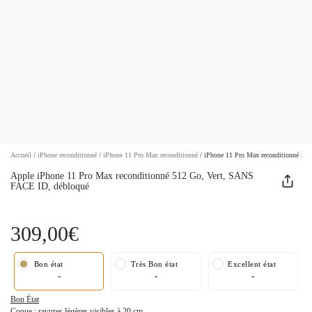
Accueil
/
iPhone reconditionné
/
iPhone 11 Pro Max reconditionné
/
iPhone 11 Pro Max reconditionné 51
Apple iPhone 11 Pro Max reconditionné 512 Go, Vert, SANS
FACE ID, débloqué
309,00€
Bon état
Très Bon état
Excellent état
-
-
-
Bon État
Coque : rayures légères visibles à 20 cm