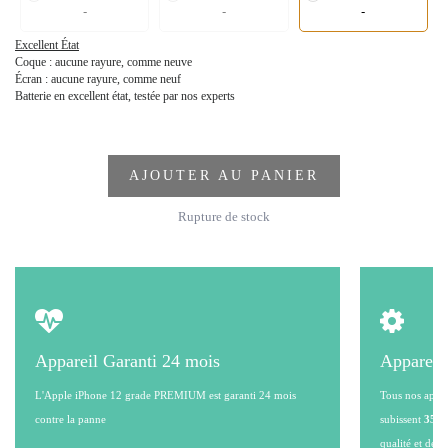
-
-
-
Excellent État
Coque : aucune rayure, comme neuve
Écran : aucune rayure, comme neuf
Batterie en excellent état, testée par nos experts
AJOUTER AU PANIER
Rupture de stock
Appareil Garanti 24 mois
Appareil
L'Apple iPhone 12 grade PREMIUM est garanti 24 mois
Tous nos appare
contre la panne
subissent
35 po
qualité et de l