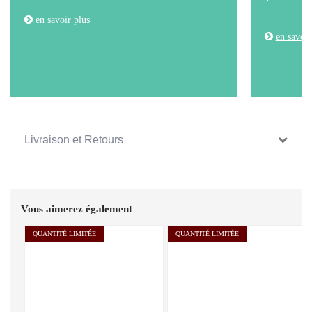
en savoir plus
en savoir
Livraison et Retours
Vous aimerez également
QUANTITÉ LIMITÉE
QUANTITÉ LIMITÉE