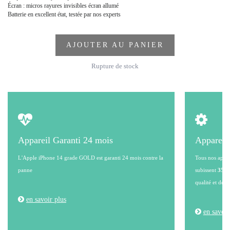
Écran : micros rayures invisibles écran allumé
Batterie en excellent état, testée par nos experts
AJOUTER AU PANIER
Rupture de stock
Appareil Garanti 24 mois
Appareil
L'Apple iPhone 14 grade GOLD est garanti 24 mois contre la
Tous nos appare
panne
subissent
35 po
qualité et de l
en savoir plus
en savoir