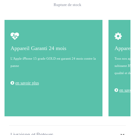
Rupture de stock
Appareil Garanti 24 mois
Appareil
L'Apple iPhone 15 grade GOLD est garanti 24 mois contre la
Tous nos appare
panne
subissent
35 po
qualité et de l
en savoir plus
en savoir
Livraison et Retours