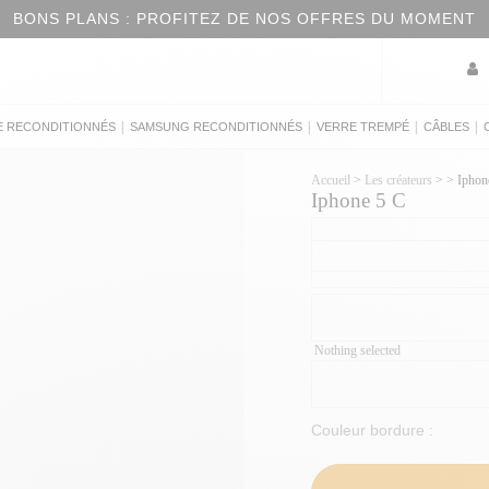
BONS PLANS : PROFITEZ DE NOS OFFRES DU MOMENT
|
|
|
|
E RECONDITIONNÉS
SAMSUNG RECONDITIONNÉS
VERRE TREMPÉ
CÂBLES
Accueil
>
Les créateurs
>
>
Iphon
Iphone 5 C
Nothing selected
Couleur bordure :