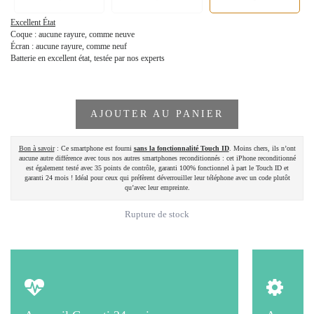
Excellent État
Coque : aucune rayure, comme neuve
Écran : aucune rayure, comme neuf
Batterie en excellent état, testée par nos experts
AJOUTER AU PANIER
Bon à savoir
: Ce smartphone est fourni
sans la fonctionnalité Touch ID
. Moins chers, ils n’ont
aucune autre différence avec tous nos autres smartphones reconditionnés : cet iPhone reconditionné
est également testé avec 35 points de contrôle, garanti 100% fonctionnel à part le Touch ID et
garanti 24 mois ! Idéal pour ceux qui préfèrent déverrouiller leur téléphone avec un code plutôt
qu’avec leur empreinte.
Rupture de stock