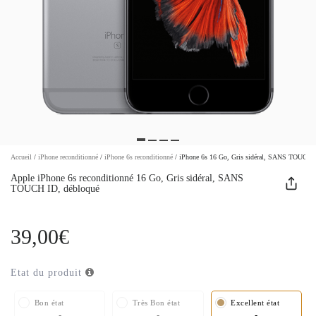
Accueil
/
iPhone reconditionné
/
iPhone 6s reconditionné
/
iPhone 6s 16 Go, Gris sidéral, SANS TOUCH 
Apple iPhone 6s reconditionné 16 Go, Gris sidéral, SANS
TOUCH ID, débloqué
39,00€
Etat du produit
Bon état
Très Bon état
Excellent état
-
-
-