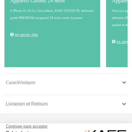
Appareil Garanti 24 mois
Appareil
L'iPhone 6s 16 Go, Gris sidéral, SANS TOUCH ID, debloqué
Tous nos appare
grade PREMIUM est garanti 24 mois contre la panne
subissent
35 po
qualité et de l
en savoir plus
en savoir
Caractéristiques
Livraison et Retours
SUIVEZ NOUS