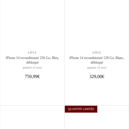
APPLE
APPLE
iPhone 14 reconditionné 256 Go, Bleu,
iPhone 14 reconditionné 128 Go, Blanc,
débloqué
débloqué
garantie 24 mois
garantie 24 mois
759,99€
329,00€
QUANTITÉ LIMITÉE