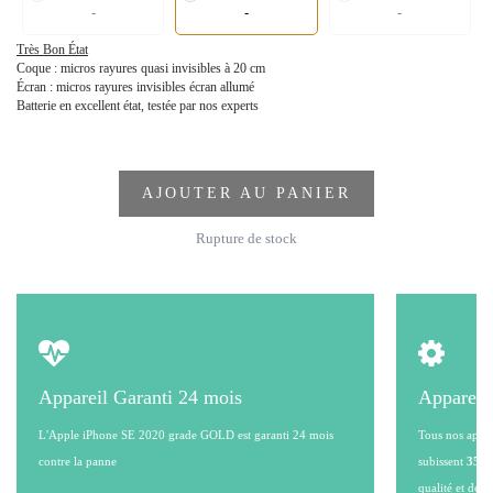
-
-
-
Très Bon État
Coque : micros rayures quasi invisibles à 20 cm
Écran : micros rayures invisibles écran allumé
Batterie en excellent état, testée par nos experts
AJOUTER AU PANIER
Rupture de stock
Appareil Garanti 24 mois
Appareil
L'Apple iPhone SE 2020 grade GOLD est garanti 24 mois
Tous nos appare
contre la panne
subissent
35 po
qualité et de l