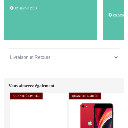
en savoir plus
en savoir
Livraison et Retours
Vous aimerez également
QUANTITÉ LIMITÉE
QUANTITÉ LIMITÉE