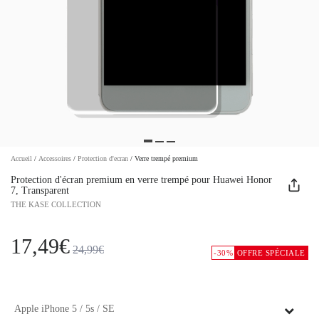
Accueil
/
Accessoires
/
Protection d'ecran
/
Verre trempé premium
Protection d'écran premium en verre trempé pour Huawei Honor
7, Transparent
THE KASE COLLECTION
17,49€
24,99€
-30%
OFFRE SPÉCIALE