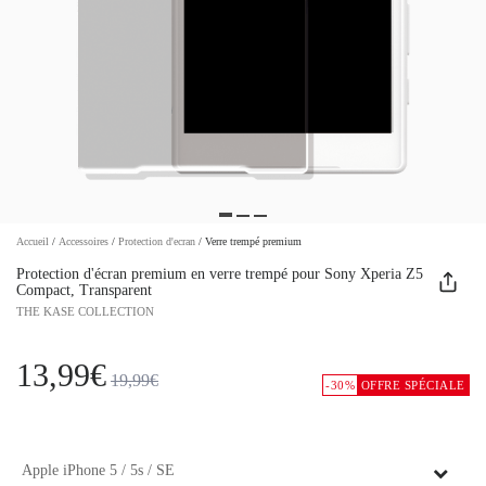
Accueil
/
Accessoires
/
Protection d'ecran
/
Verre trempé premium
Protection d'écran premium en verre trempé pour Sony Xperia Z5
Compact, Transparent
THE KASE COLLECTION
13,99€
19,99€
-30%
OFFRE SPÉCIALE