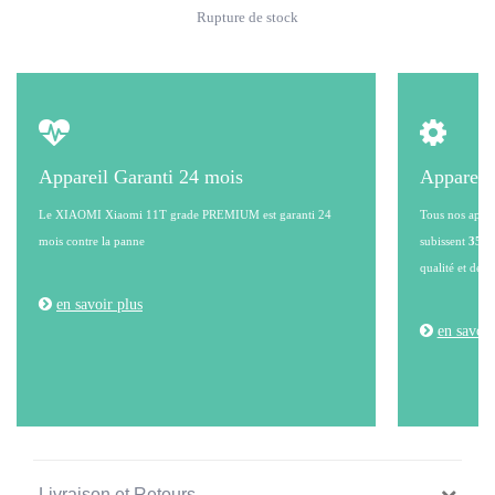
Rupture de stock
Appareil Garanti 24 mois
Appareil
Le XIAOMI Xiaomi 11T grade PREMIUM est garanti 24
Tous nos appare
mois contre la panne
subissent
35 po
qualité et de l
en savoir plus
en savoir
Livraison et Retours