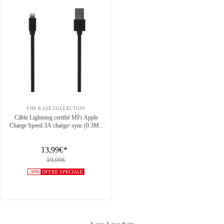
THE KASE COLLECTION
Câble Lightning certifié MFi Apple
Charge Speed 3A charge/ sync (0.3M),
Noir de jais
13,99€
*
19,99€
-30%
OFFRE SPÉCIALE