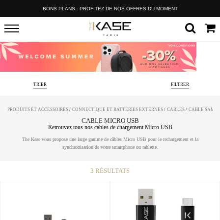
BONS PLANS : PROFITEZ DE NOS OFFRES DU MOMENT
TRIER
FILTRER
PRODUITS ET ACCESSOIRES
/
CONNECTIQUE ET BATTERIES EXTERNES
/
CABLES
/
CABLE SAMS
CABLE MICRO USB
Retrouvez tous nos cables de chargement Micro USB
The Kase vous propose une large gamme de câbles Micro USB pour le rechargement et la
synchronisation de votre smartphone ou tablette.
3
RÉSULTATS