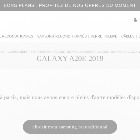
BONS PLANS : PROFITEZ DE NOS OFFRES DU MOMENT
|
|
|
|
E RECONDITIONNÉS
SAMSUNG RECONDITIONNÉS
VERRE TREMPÉ
CÂBLES
S ET ACCESSOIRES
/
SMARTPHONE RECONDITIONNÉ
/
SAMSUNG RECONDITIONNÉ
/
GALAXY A
GALAXY A20E 2019
artis, mais nous avons encore pleins d'autre modèles disponi
choisir mon samsung reconditionné