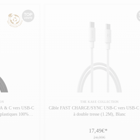
ON
THE KASE COLLECTION
B-A & C vers USB-C
Câble FAST CHARGE/SYNC USB-C vers USB-C
plastiques 100%
à double tresse (1.2M), Blanc
17,49€
*
24,99€