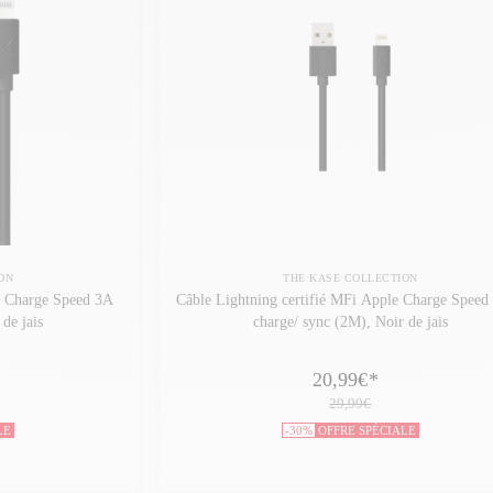
ON
THE KASE COLLECTION
e Charge Speed 3A
Câble Lightning certifié MFi Apple Charge Speed
de jais
charge/ sync (2M), Noir de jais
20,99€
*
29,99€
LE
-30%
OFFRE SPÉCIALE