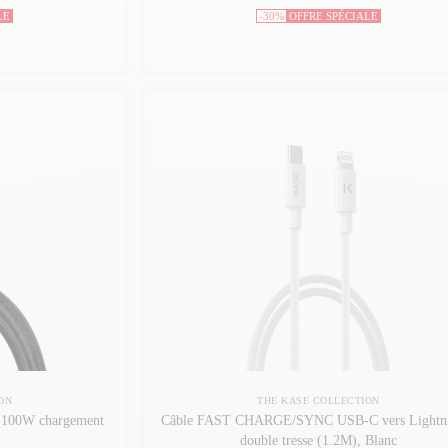
LE
-30%
OFFRE SPÉCIALE
ON
THE KASE COLLECTION
 100W chargement
Câble FAST CHARGE/SYNC USB-C vers Lightni
)
double tresse (1.2M), Blanc