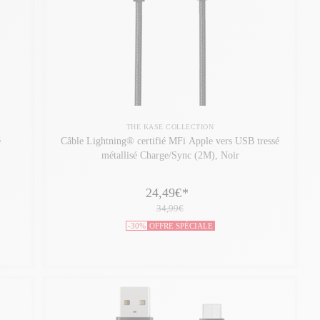
THE KASE COLLECTION
é
Câble Lightning® certifié MFi Apple vers USB tressé
métallisé Charge/Sync (2M), Noir
24,49€
*
34,99€
-30%
OFFRE SPÉCIALE