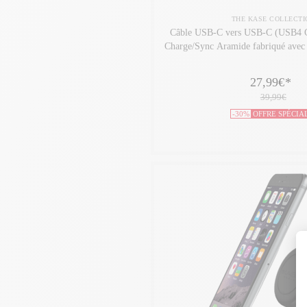
THE KASE COLLECTI
Câble USB-C vers USB-C (USB4 
Charge/Sync Aramide fabriqué avec 
(1,2M), Noir
27,99€
*
39,99€
-30%
OFFRE SPÉCIA