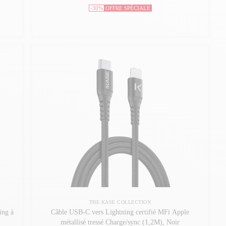
-30%
OFFRE SPÉCIALE
THE KASE COLLECTION
ng à
Câble USB-C vers Lightning certifié MFi Apple
métallisé tressé Charge/sync (1,2M), Noir