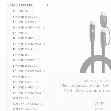
VOTRE APPAREIL
IPHONE 16
(10)
IPHONE 16 PLUS
(10)
IPHONE 16 PRO
(10)
IPHONE 16 PRO MAX
(10)
IPHONE 17
(10)
IPHONE 17 PRO
(10)
IPHONE 17 PRO MAX
(10)
IPHONE 17 AIR
(10)
IPHONE 15
(10)
IPHONE 15 PRO
(10)
IPHONE 15 PLUS
(10)
IPHONE 15 PRO MAX
(10)
IPHONE 14
(3)
THE KASE COLLECTI
IPHONE 14 PLUS
(3)
Câble tressé métallique 2-en-1 US
IPHONE 14 PRO
(3)
(USB4 GEN2) fabriqué avec des 
IPHONE 14 PRO MAX
(3)
recyclés (1,2M)
GALAXY S24
(10)
24,49€
*
GALAXY S24 ULTRA
(10)
34,99€
GALAXY S24+
(10)