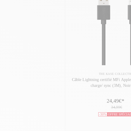
THE KASE COLLECTI
Câble Lightning certifié MFi Appl
charge/ sync (3M), Noir 
24,49€
*
34,99€
-30%
OFFRE SPÉCIA