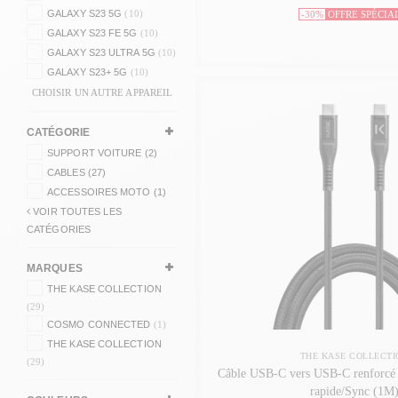
GALAXY S23 5G
(10)
-30%
OFFRE SPÉCIA
GALAXY S23 FE 5G
(10)
GALAXY S23 ULTRA 5G
(10)
GALAXY S23+ 5G
(10)
CHOISIR UN AUTRE APPAREIL
CATÉGORIE
SUPPORT VOITURE (2)
CABLES (27)
ACCESSOIRES MOTO (1)
VOIR TOUTES LES
CATÉGORIES
MARQUES
THE KASE COLLECTION
(29)
COSMO CONNECTED
(1)
THE KASE COLLECTION
THE KASE COLLECTI
(29)
Câble USB-C vers USB-C renforcé
rapide/Sync (1M