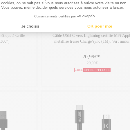
ON
THE KASE COLLECTION
étique à Grille
Câble USB-C vers Lightning certifié MFi App
 360°)
métallisé tressé Charge/sync (1M), Vert minui
20,99€
*
29,99€
-30%
OFFRE SPÉCIALE