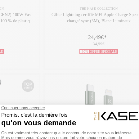
ON
THE KASE COLLECTION
GEN2) 100W Fast
Câble Lightning certifié MFi Apple Charge Spee
100 % de plastique
charge/ sync (3M), Blanc Lumineux
24,49€
*
34,99€
LE
-30%
OFFRE SPÉCIALE