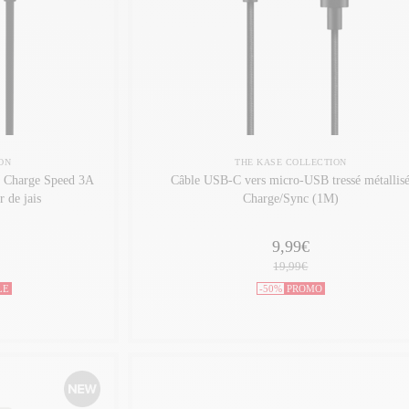
ON
THE KASE COLLECTION
e Charge Speed 3A
Câble USB-C vers micro-USB tressé métallis
 de jais
Charge/Sync (1M)
9,99€
19,99€
LE
-50%
PROMO