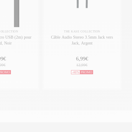
COLLECTION
THE KASE COLLECTION
icro USB (2m) pour
Câble Audio Stereo 3.5mm Jack vers
d, Noir
Jack, Argent
99€
6,99€
99€
12,99€
PROMO
-46%
PROMO