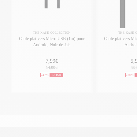
THE KASE COLLECTION
THE KASE 
Cable plat vers Micro USB (1m) pour
Cable plat vers M
Android, Noir de Jais
Androi
7,99€
5,
14,99€
19,
-47%
PROMO
-70%