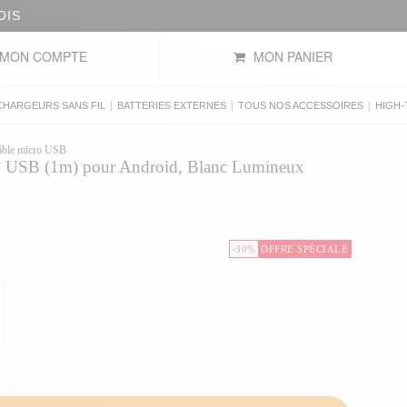
OIS
MON COMPTE
MON PANIER
|
|
|
CHARGEURS SANS FIL
BATTERIES EXTERNES
TOUS NOS ACCESSOIRES
HIGH-
âble micro USB
ro USB (1m) pour Android, Blanc Lumineux
-30%
OFFRE SPÉCIALE