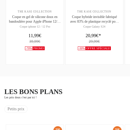
THE KASE COLLECTION
THE KASE COLLECTION
Coque en gel de silicone doux en
Coque hybride invisible fabriqué
bandoulière pour Apple iPhone 12/12
avec 83% de plastique recyclé pour
Pro, Violet
Samsung Galaxy S24 5G,
Coque iphone 12 / 12 Pro
Coque Galaxy S24
Transparente
11,99€
20,99€
*
39,99€
29,99€
-70%
PROMO
-30%
OFFRE SPÉCIALE
LES BONS PLANS
Les prix doux c’est par ici !
Petits prix