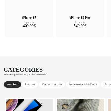
iPhone 15
iPhone 15 Pro
à partir de
à partir de
409,00€
549,00€
CATÉGORIES
Trouvez rapidement ce que vous recherchez
voir tout
Coques
Verres trempés
Accessoires AirPods
Unive