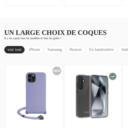
UN LARGE CHOIX DE COQUES
Il y en a pour tous les modèles et tous les goûts !
voir tout
iPhone
Samsung
Huawei
En bandoulière
Anti