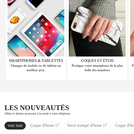
SMARTPHONES & TABLETTES
COQUES ET ÉTUIS
Changez de mobile ou de tablette au
Protégez votre smartphone de la plus
P
meilleur prix.
belle des manières
LES NOUVEAUTÉS
Offrez le dernier accessoire à la mode à votre téléphone.
voir tout
Coque iPhone 17
Verre trempé iPhone 17
Coque iPh