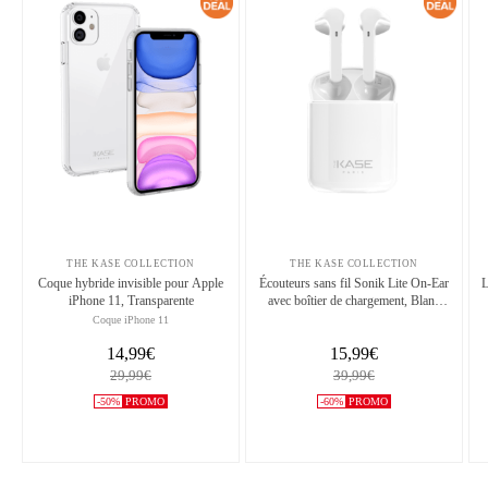
THE KASE COLLECTION
THE KASE COLLECTION
Coque hybride invisible pour Apple
Écouteurs sans fil Sonik Lite On-Ear
L
iPhone 11, Transparente
avec boîtier de chargement, Blanc
brilliant
Coque iPhone 11
14,99€
15,99€
29,99€
39,99€
-50%
PROMO
-60%
PROMO