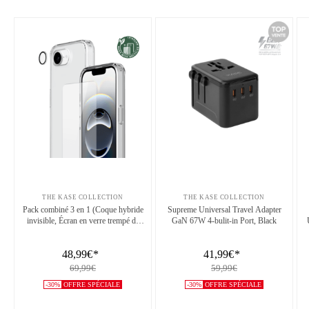
THE KASE COLLECTION
THE KASE COLLECTION
Pack combiné 3 en 1 (Coque hybride
Supreme Universal Travel Adapter
invisible, Écran en verre trempé de
GaN 67W 4-bulit-in Port, Black
qualité supérieure et Protecteur de
l’objectif de la caméra) pour Apple
48,99€
*
41,99€
*
iPhone 16e/17e, Transparente
69,99€
59,99€
-30%
OFFRE SPÉCIALE
-30%
OFFRE SPÉCIALE