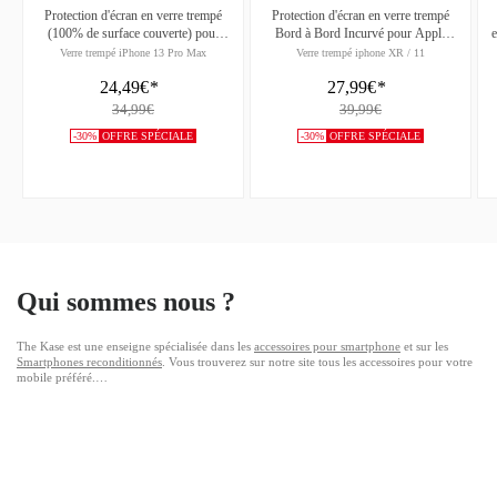
Protection d'écran en verre trempé
Protection d'écran en verre trempé
(100% de surface couverte) pour
Bord à Bord Incurvé pour Apple
e
Apple iPhone 13 Pro Max, Noir
iPhone XR/11, Black
Verre trempé iPhone 13 Pro Max
Verre trempé iphone XR / 11
24,49€
*
27,99€
*
34,99€
39,99€
-30%
OFFRE SPÉCIALE
-30%
OFFRE SPÉCIALE
Qui sommes nous ?
The Kase est une enseigne spécialisée dans les
accessoires pour smartphone
et sur les
Smartphones reconditionnés
. Vous trouverez sur notre site tous les accessoires pour votre
mobile préféré.
Si vous recherchez une
coque pour iphone
, une
coque pour Samsung
ou une encore une
coque Huawei
, vous êtes au bon endroit !
The Kase c'est la plus large gamme d'accessoires mobiles qui couvre plus de 200 modèles
de smartphones ou de trouver tous les accessoires dont vous avez besoin, de la
protection
d'ecran iphone
à la
batterie de secours
.
Vous trouverez également tous les accessoires pour vos déplacements,
support voiture
,
chargeur allume cigare
ainsi que toute une sélection de cable, du
cable iPhone
,
cable