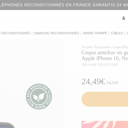
LÉPHONES RECONDITIONNÉS EN FRANCE GARANTIS 24 M
|
|
|
|
E RECONDITIONNÉS
SAMSUNG RECONDITIONNÉS
VERRE TREMPÉ
CÂBLES
Accueil
/
Accessoires
/
coque iPh
Coque antichoc en ge
Apple iPhone 16, Noi
THE KASE COLLECTION
24,49€
34,99€