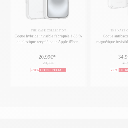
THE KASE COLLECTION
THE KASE 
Coque hybride invisible fabriquée à 83 %
Coque antibacté
de plastique recyclé pour Apple iPhone
magnétique invisib
16, transparente
75% Plastique Re
iPhone 16, 
20,99€
*
34,9
29,99€
49,
-30%
OFFRE SPÉCIALE
-30%
OFFR