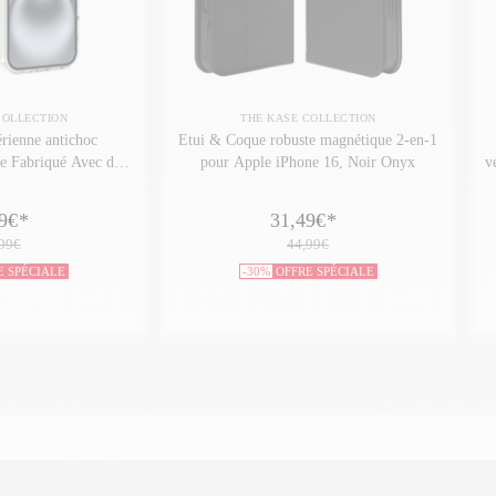
COLLECTION
THE KASE COLLECTION
rienne antichoc
Etui & Coque robuste magnétique 2-en-1
le Fabriqué Avec du
pour Apple iPhone 16, Noir Onyx
v
cyclé pour Apple
Transparente
9€
*
31,49€
*
99€
44,99€
E SPÉCIALE
-30%
OFFRE SPÉCIALE