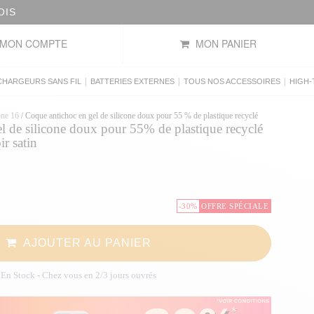
OIS
MON COMPTE
MON PANIER
|
|
|
CHARGEURS SANS FIL
BATTERIES EXTERNES
TOUS NOS ACCESSOIRES
HIGH-
one 16
/
Coque antichoc en gel de silicone doux pour 55 % de plastique recyclé
l de silicone doux pour 55% de plastique recyclé
r satin
-30%
OFFRE SPÉCIALE
AJOUTER AU PANIER
En Stock
- Chez vous en 2/3 jours ouvrés