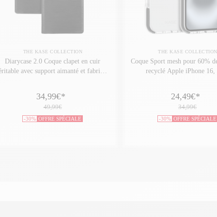
THE KASE COLLECTION
THE KASE COLLECTIO
Diarycase 2.0 Coque clapet en cuir
Coque Sport mesh pour 60% de
éritable avec support aimanté et fabriqué
recyclé Apple iPhone 16,
avec un étui en plastique recyclé pour
Apple iPhone 16, Noir Minuit
34,99€
*
24,49€
*
49,99€
34,99€
-30%
OFFRE SPÉCIALE
-30%
OFFRE SPÉCIALE