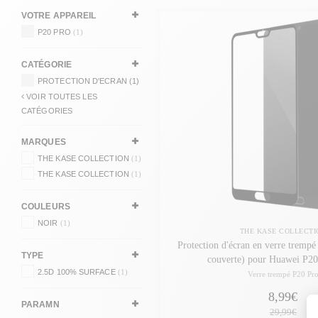
VOTRE APPAREIL
P20 PRO
(1)
CATÉGORIE
PROTECTION D'ECRAN (1)
VOIR TOUTES LES
CATÉGORIES
MARQUES
THE KASE COLLECTION
(1)
THE KASE COLLECTION
(1)
COULEURS
NOIR
(1)
THE KASE COLLECTI
Protection d'écran en verre tremp
TYPE
couverte) pour Huawei P20
2.5D 100% SURFACE
(1)
Verre trempé P20 Pr
8,99€
PARAMN
29,99€