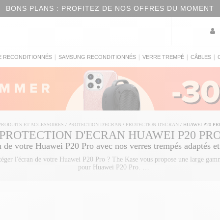
BONS PLANS : PROFITEZ DE NOS OFFRES DU MOMENT
|
|
|
|
E RECONDITIONNÉS
SAMSUNG RECONDITIONNÉS
VERRE TREMPÉ
CÂBLES
PRODUITS ET ACCESSOIRES
/
PROTECTION D'ECRAN
/
PROTECTION D'ECRAN
/
HUAWEI P20 PR
PROTECTION D'ECRAN HUAWEI P20 PR
n de votre Huawei P20 Pro avec nos verres trempés adaptés et 
otéger l'écran de votre Huawei P20 Pro ? The Kase vous propose une large gam
pour Huawei P20 Pro.
re trempé iPhone 13
, un
verre trempé iPhone 13 Pro
, un
verre trempé iPhone 1
, The Kase vous propose le meilleur de la protection d'écran pour votre tout n