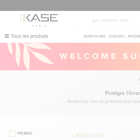
Tous les produits
|
BONS PLANS
COQUES
IPHON
Protégez l'écra
Besoin d'un verre de protection pour pr
Nouveau ! Que vous recherchiez un
ver
13 Pro Max
PROMOS
1
RÉSULTATS