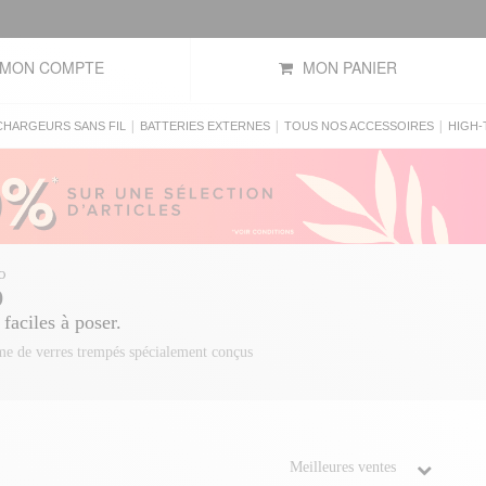
MON COMPTE
MON PANIER
|
|
|
CHARGEURS SANS FIL
BATTERIES EXTERNES
TOUS NOS ACCESSOIRES
HIGH-
O
O
faciles à poser.
me de verres trempés spécialement conçus
3 Mini
ou encore un
verre trempé iPhone
ouvel iPhone.