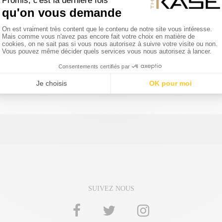
1
sur
1
produits
SUIVEZ NOUS