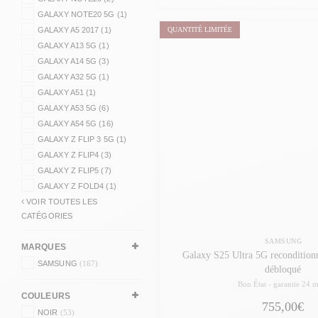
GALAXY NOTE20 5G (1)
GALAXY A5 2017 (1)
QUANTITÉ LIMITÉE
GALAXY A13 5G (1)
GALAXY A14 5G (3)
GALAXY A32 5G (1)
GALAXY A51 (1)
GALAXY A53 5G (6)
GALAXY A54 5G (16)
GALAXY Z FLIP 3 5G (1)
GALAXY Z FLIP4 (3)
GALAXY Z FLIP5 (7)
GALAXY Z FOLD4 (1)
VOIR TOUTES LES
CATÉGORIES
SAMSUNG
MARQUES
Galaxy S25 Ultra 5G recondition
SAMSUNG
(167)
débloqué
Bon État -
garantie 24 m
COULEURS
755,00€
NOIR
(53)