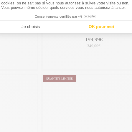
SAMSUNG
o, Vert, débloqué
Galaxy A53 5G reconditionné 128 Go, Orange, dé
ois
Bon État -
garantie 24 mois
199,99€
349,00€
QUANTITÉ LIMITÉE