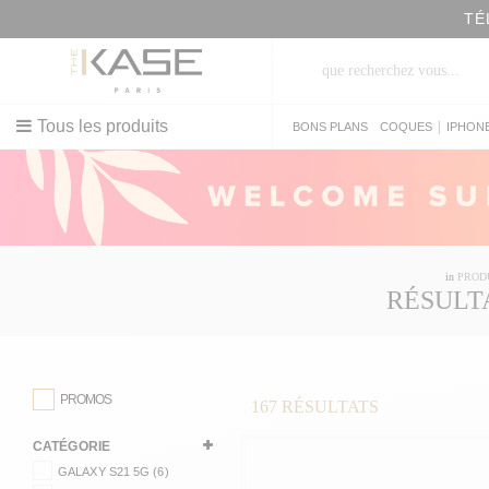
TÉ
Tous les produits
|
BONS PLANS
COQUES
IPHON
in
PROD
RÉSULT
PROMOS
167
RÉSULTATS
CATÉGORIE
GALAXY S21 5G (6)