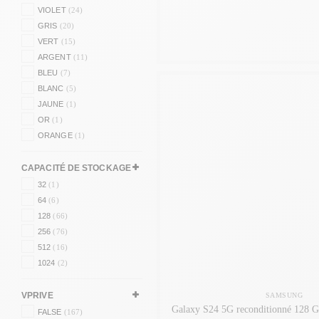
VIOLET
(24)
GRIS
(20)
VERT
(15)
ARGENT
(11)
BLEU
(7)
BLANC
(5)
JAUNE
(1)
OR
(1)
ORANGE
(1)
CAPACITÉ DE STOCKAGE
32
(1)
64
(6)
128
(66)
256
(76)
512
(16)
1024
(2)
VPRIVE
SAMSUNG
Galaxy S24 5G reconditionné 128 Go
FALSE
(167)