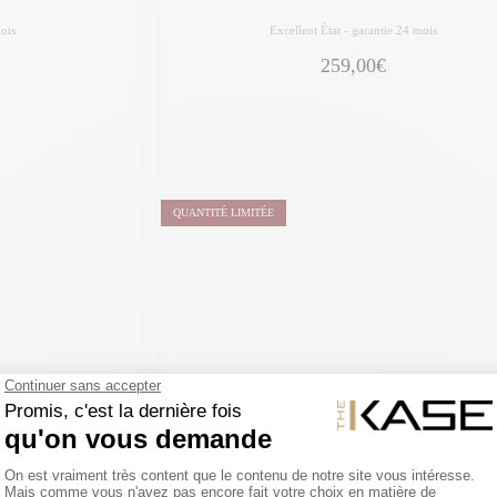
ois
Excellent État -
garantie 24 mois
259,00€
QUANTITÉ LIMITÉE