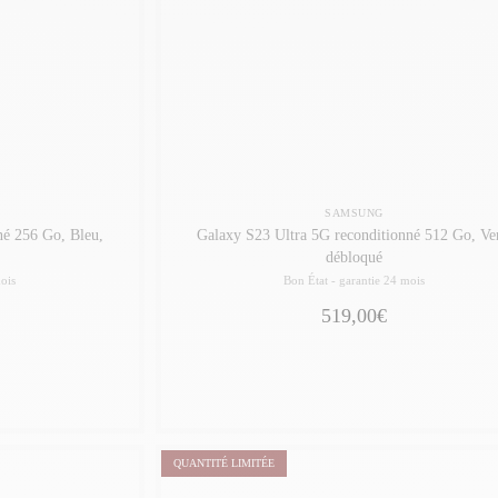
SAMSUNG
né 256 Go, Bleu,
Galaxy S23 Ultra 5G reconditionné 512 Go, Ver
débloqué
ois
Bon État -
garantie 24 mois
519,00€
QUANTITÉ LIMITÉE