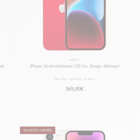
APPLE
qué
iPhone 14 reconditionné 128 Go, Rouge, débloqué
Bon État -
garantie 24 mois
369,00€
QUANTITÉ LIMITÉE