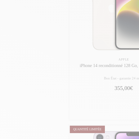
APPLE
iPhone 14 reconditionné 128 Go,
Bon État -
garantie 24 m
355,00€
QUANTITÉ LIMITÉE