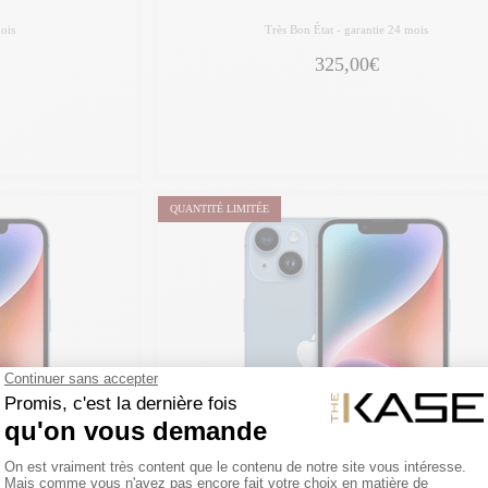
ois
Très Bon État -
garantie 24 mois
325,00€
QUANTITÉ LIMITÉE