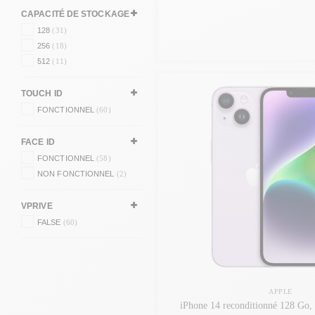
CAPACITÉ DE STOCKAGE
128
(31)
256
(18)
512
(11)
TOUCH ID
FONCTIONNEL
(60)
FACE ID
FONCTIONNEL
(58)
NON FONCTIONNEL
(2)
VPRIVE
FALSE
(60)
APPLE
iPhone 14 reconditionné 128 Go, 