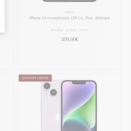
APPLE
ué
iPhone 14 reconditionné 128 Go, Noir, débloqué
Bon État -
garantie 24 mois
309,00€
QUANTITÉ LIMITÉE