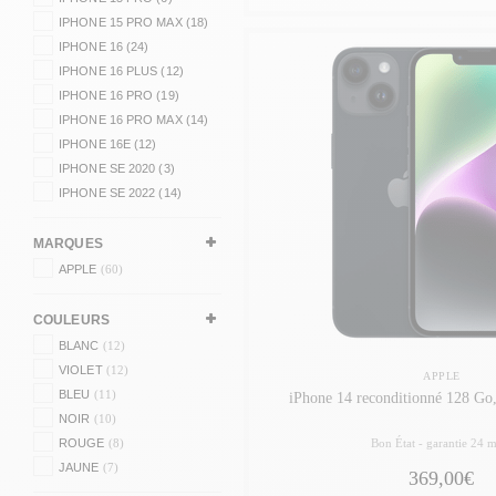
IPHONE 15 PRO MAX (18)
IPHONE 16 (24)
IPHONE 16 PLUS (12)
IPHONE 16 PRO (19)
IPHONE 16 PRO MAX (14)
IPHONE 16E (12)
IPHONE SE 2020 (3)
IPHONE SE 2022 (14)
MARQUES
APPLE
(60)
COULEURS
BLANC
(12)
VIOLET
(12)
APPLE
BLEU
(11)
iPhone 14 reconditionné 128 Go,
NOIR
(10)
ROUGE
(8)
Bon État -
garantie 24 m
JAUNE
(7)
369,00€