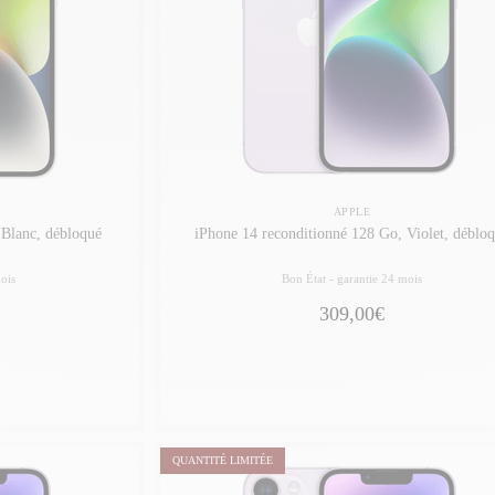
APPLE
 Blanc, débloqué
iPhone 14 reconditionné 128 Go, Violet, déblo
ois
Bon État -
garantie 24 mois
309,00€
QUANTITÉ LIMITÉE