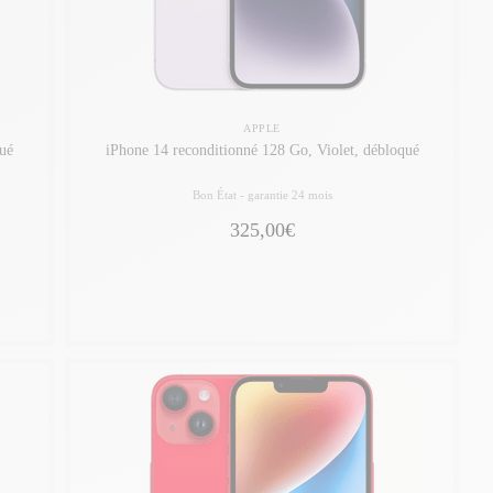
APPLE
ué
iPhone 14 reconditionné 128 Go, Violet, débloqué
Bon État -
garantie 24 mois
325,00€