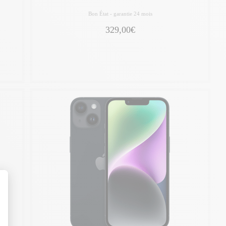
Bon État -
garantie 24 mois
329,00€