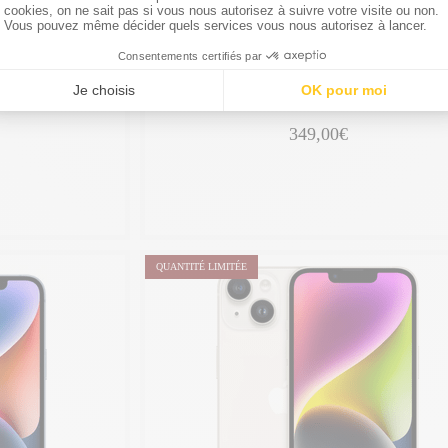
APPLE
 Bleu, débloqué
iPhone 14 reconditionné 128 Go, Bleu, débloq
ois
Bon État -
garantie 24 mois
349,00€
QUANTITÉ LIMITÉE