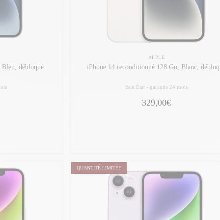
APPLE
 Bleu, débloqué
iPhone 14 reconditionné 128 Go, Blanc, débloq
ois
Bon État -
garantie 24 mois
329,00€
QUANTITÉ LIMITÉE