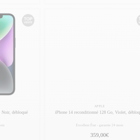
APPLE
 Noir, débloqué
iPhone 14 reconditionné 128 Go, Violet, déblo
ois
Excellent État -
garantie 24 mois
359,00€