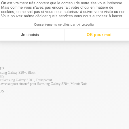
Etui clapet Galaxy S20+
19,99€
39,99€
-50%
PROMO
LUS
msung Galaxy S20+, Black
LUS
ur Samsung Galaxy S20+, Transparent
le avec support aimanté pour Samsung Galaxy S20+, Minuit Noir
LUS