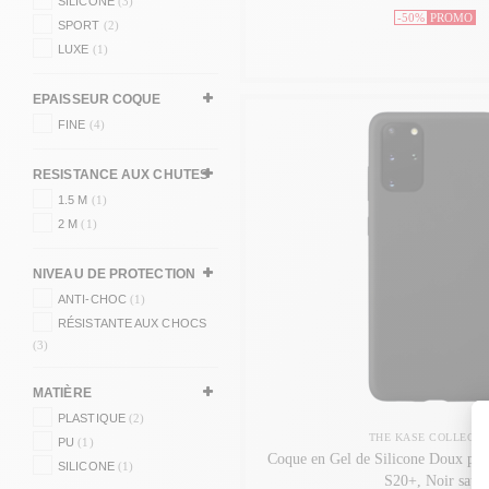
SILICONE
(3)
-50%
PROMO
SPORT
(2)
LUXE
(1)
EPAISSEUR COQUE
FINE
(4)
RESISTANCE AUX CHUTES
1.5 M
(1)
2 M
(1)
NIVEAU DE PROTECTION
ANTI-CHOC
(1)
RÉSISTANTE AUX CHOCS
(3)
MATIÈRE
PLASTIQUE
(2)
THE KASE COLLECTI
PU
(1)
Coque en Gel de Silicone Doux po
SILICONE
(1)
S20+, Noir satin