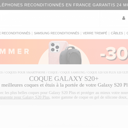
LÉPHONES RECONDITIONNÉS EN FRANCE GARANTIS 24 M
|
|
|
|
E RECONDITIONNÉS
SAMSUNG RECONDITIONNÉS
VERRE TREMPÉ
CÂBLES
ES
/
COQUES POUR SMARTPHONE
/
COQUE
/
COQUE SAMSUNG
/
COQUE S20 S20 PLUS S20 UL
COQUE GALAXY S20+
 meilleures coques et étuis à la portée de votre Galaxy S20 Pl
c les plus belles coques pour Galaxy S20 Plus et protéger au mieux votre nouv
sparente pour Galaxy S20 Plus
, notre gamme de coque en gel de silicone doux
ction optimale. Vous pouvez aussi opter pour une protection unique en concev
 protégez le avec un
verre de protection Galaxy S20 Plus
. Découvrez également 
s. Que vous recherchiez un
cable USB-C samsung
, une
batterie externe
ou enco
Si vous avez choisi un autre modèle de la gamme Samsung Galaxy S20, trouvez 
Galaxy S20 Ultra
ou retrouvez toutes nos
coques pour Galaxy S20 serie