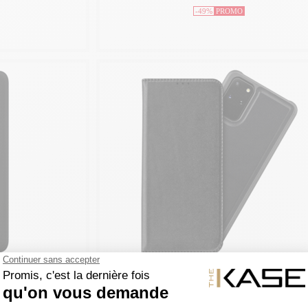
-49%
PROMO
ON
THE KASE COLLECTION
ur Samsung Galaxy
Étui et Coque slim magnétique 2-en-1 GEN 2.0 
Samsung Galaxy S20+, Noir