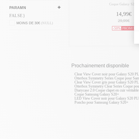
Coque Galaxy S20+
PARAMN
14,99€
FALSE}
29,99€
MOINS DE 30€
(NULL)
-50%
PROMO
Prochainement disponible
Clear View Cover noir pour Galaxy S20 P
Otterbox Symmetry Series Coque pour Sa
Clear View Cover gris pour Galaxy S20 P
Otterbox Symmetry Clear Series Coque po
Diarycase 2.0 Coque clapet en cuir véritab
Coque Samsung Galaxy S20+
LED View Cover noir pour Galaxy S20 P
Poncho pour Samsung Galaxy S20+