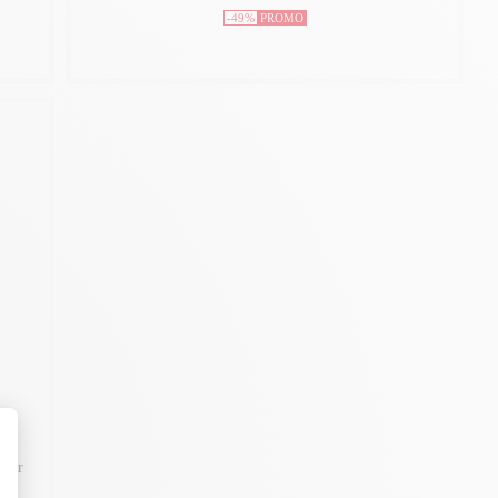
-49%
PROMO
pour