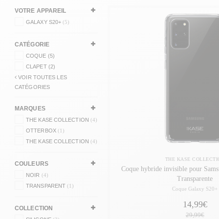
VOTRE APPAREIL
GALAXY S20+
(5)
CATÉGORIE
COQUE (5)
CLAPET (2)
VOIR TOUTES LES
CATÉGORIES
MARQUES
THE KASE COLLECTION
(4)
OTTERBOX
(1)
THE KASE COLLECTION
(4)
THE KASE COLLECTI
COULEURS
Coque hybride invisible pour Sam
NOIR
(4)
Transparente
TRANSPARENT
(1)
Coque Galaxy S20+
14,99€
COLLECTION
29,99€