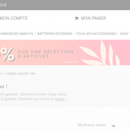
OIS
MON COMPTE
MON PANIER
|
|
|
CHARGEURS SANS FIL
BATTERIES EXTERNES
TOUS NOS ACCESSOIRES
HIGH-
TRA
/
COQUE GALAXY S20+
us !
el appareil. Découvrez notre large choix
, la gamme Otterbox ou encore la
coque
ant votre
coque personnalisée Galaxy S20
nos différentes gammes d'accessoires
re un
chargeur sans fil
, The Kase reste la
votre
coque Galaxy S20
ou votre
coque