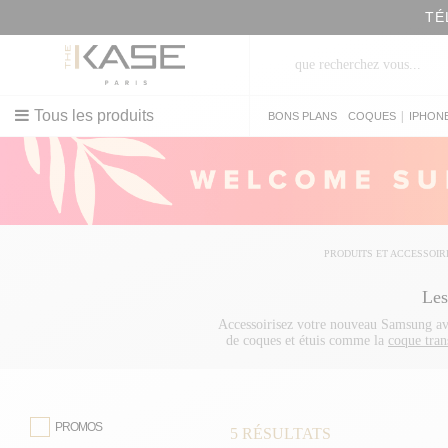
TÉ
Tous les produits
|
BONS PLANS
COQUES
IPHON
PRODUITS ET ACCESSOIR
Les
Accessoirisez votre nouveau Samsung ave
de coques et étuis comme la
coque tran
clapet 2-en-1 magnétique
pour une prote
Plus
. Pour ne pas rayer votre écran,
compatibles avec votre Galaxy S20 Plu
référence pour tous vos accessoires.
PROMOS
5
RÉSULTATS