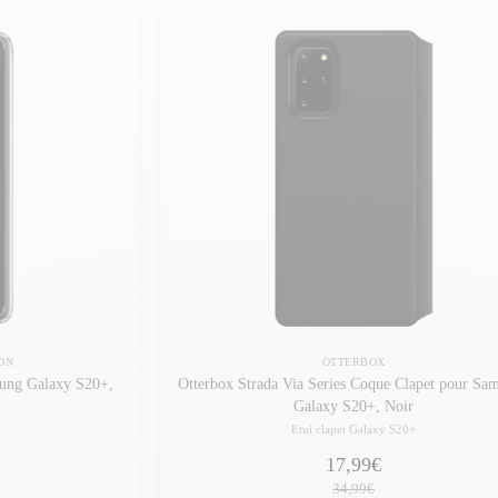
ON
OTTERBOX
sung Galaxy S20+,
Otterbox Strada Via Series Coque Clapet pour Sa
Galaxy S20+, Noir
Etui clapet Galaxy S20+
17,99€
34,99€