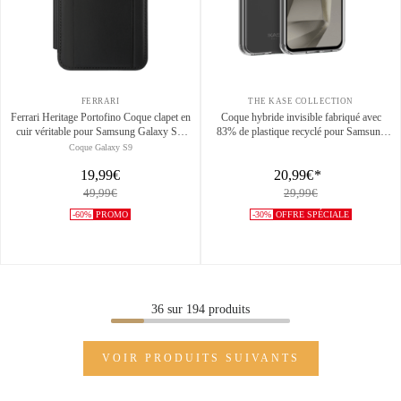
FERRARI
THE KASE COLLECTION
Ferrari Heritage Portofino Coque clapet en
Coque hybride invisible fabriqué avec
cuir véritable pour Samsung Galaxy S9,
83% de plastique recyclé pour Samsung
Noir
Galaxy S25+ 5G, Transparente
Coque Galaxy S9
19,99€
20,99€
*
49,99€
29,99€
-60%
PROMO
-30%
OFFRE SPÉCIALE
36
sur
194
produits
VOIR PRODUITS SUIVANTS