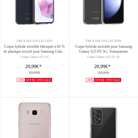
THE KASE COLLECTION
THE KASE COLLECTION
Coque hybride invisible fabriquée à 83 %
Coque hybride invisible pour Samsung
de plastique recyclé pour Samsung Galaxy
Galaxy S23 FE 5G, Transparente
A35 5G 2024, transparente
Coque Galaxy A35 5G
Coque Galaxy S23 FE 5G
20,99€
*
20,99€
*
29,99€
29,99€
-30%
OFFRE SPÉCIALE
-30%
OFFRE SPÉCIALE