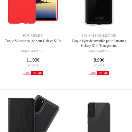
SOFT FEELING
THE KASE COLLECTION
Coque Silicone rouge pour Galaxy S10+
Coque hybride invisible pour Samsung
Galaxy S10, Transparente
Coque Galaxy S10+
Coque Galaxy S10
11,99€
8,99€
29,99€
29,99€
-60%
PROMO
-70%
PROMO