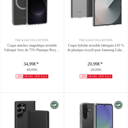
THE KASE COLLECTION
THE KASE COLLECTION
Coque antichoc magnétique invisible
Coque hybride invisible fabriquée à 83 %
Fabriqué Avec du 75% Plastique Recyclé
de plastique recyclé pour Samsung Galaxy
pour Samsung Galaxy S25 Edge 5G,
Z Fold6, transparente
Transparente
34,99€
*
20,99€
*
49,99€
29,99€
-30%
OFFRE SPÉCIALE
-30%
OFFRE SPÉCIALE