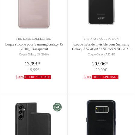
THE KASE COLLECTION
THE KASE COLLECTION
Coque silicone pour Samsung Galaxy J5
Coque hybride invisible pour Samsung
(2016), Transparent
Galaxy A52 4G/A52 5G/A52s 5G 2021,
Transparent
Coque Galaxy J5 (2016)
Coque Galaxy A52 4G
13,99€
*
20,99€
*
19,99€
29,99€
-30%
OFFRE SPÉCIALE
-30%
OFFRE SPÉCIALE