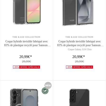
THE KASE COLLECTION
THE KASE COLLECTION
Coque hybride invisible fabriqué avec
Coque hybride invisible fabriqué avec
83% de plastique recyclé pour Samsung
83% de plastique recyclé pour Samsung
Galaxy A57 5G, Transparente
Galaxy S24 Ultra 5G, Transparente
Coque Galaxy S24 Ultra
20,99€
*
20,99€
*
29,99€
29,99€
-30%
OFFRE SPÉCIALE
-30%
OFFRE SPÉCIALE