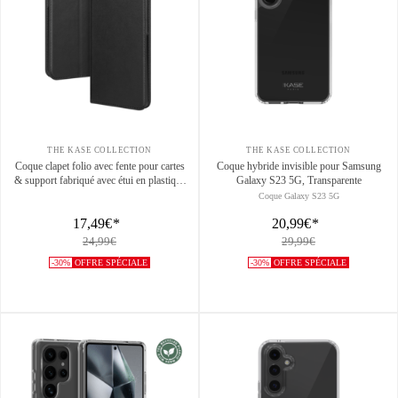
THE KASE COLLECTION
THE KASE COLLECTION
Coque clapet folio avec fente pour cartes
Coque hybride invisible pour Samsung
& support fabriqué avec étui en plastique
Galaxy S23 5G, Transparente
recyclé Pour Samsung Galaxy S26 5G,
Coque Galaxy S23 5G
Noir
17,49€
*
20,99€
*
24,99€
29,99€
-30%
OFFRE SPÉCIALE
-30%
OFFRE SPÉCIALE