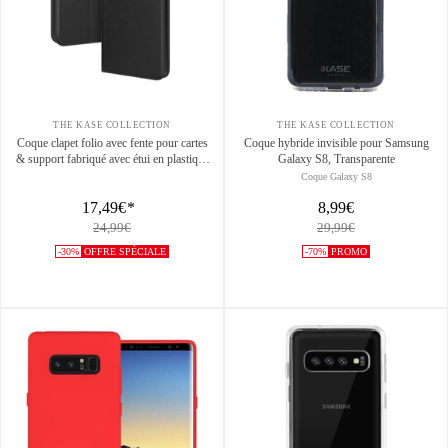
THE KASE COLLECTION
THE KASE COLLECTION
Coque clapet folio avec fente pour cartes
Coque hybride invisible pour Samsung
& support fabriqué avec étui en plastique
Galaxy S8, Transparente
recyclé Pour Samsung Galaxy S26+ 5G,
Coque Galaxy S8
Noir
17,49€
*
8,99€
24,99€
29,99€
-30%
OFFRE SPÉCIALE
-70%
PROMO