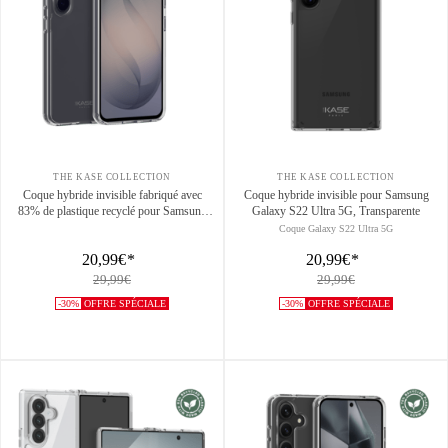
THE KASE COLLECTION
THE KASE COLLECTION
Coque hybride invisible fabriqué avec
Coque hybride invisible pour Samsung
83% de plastique recyclé pour Samsung
Galaxy S22 Ultra 5G, Transparente
Galaxy S26 5G, Transparente
Coque Galaxy S22 Ultra 5G
20,99€
*
20,99€
*
29,99€
29,99€
-30%
OFFRE SPÉCIALE
-30%
OFFRE SPÉCIALE