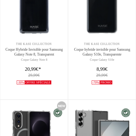
THE KASE COLLECTION
THE KASE COLLECTION
Coque Hybride Invisible pour Samsung
Coque hybride invisible pour Samsung
Galaxy Note 8, Transparent
Galaxy S10e, Transparente
Coque Galaxy Note 8
Coque Galaxy S10e
20,99€
*
8,99€
29,99€
29,99€
-30%
OFFRE SPÉCIALE
-70%
PROMO