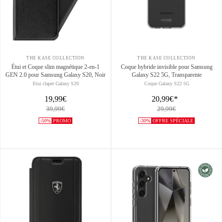
THE KASE COLLECTION
THE KASE COLLECTION
Étui et Coque slim magnétique 2-en-1
Coque hybride invisible pour Samsung
GEN 2.0 pour Samsung Galaxy S20, Noir
Galaxy S22 5G, Transparente
Etui clapet Galaxy S20
Coque Galaxy S22 5G
19,99€
20,99€
*
39,99€
29,99€
-50%
PROMO
-30%
OFFRE SPÉCIALE