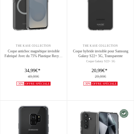
THE KASE COLLECTION
THE KASE COLLECTION
Coque antichoc magnétique invisible
Coque hybride invisible pour Samsung
Fabriqué Avec du 75% Plastique Recyclé
Galaxy S22+ 5G, Transparente
pour Samsung Galaxy S25 5G,
Coque Galaxy S22+ 5G
Transparente
34,99€
*
20,99€
*
49,99€
29,99€
-30%
OFFRE SPÉCIALE
-30%
OFFRE SPÉCIALE