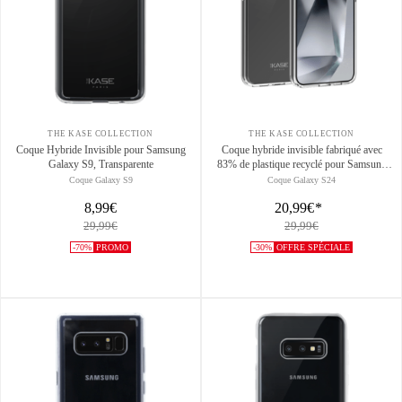
THE KASE COLLECTION
THE KASE COLLECTION
Coque Hybride Invisible pour Samsung
Coque hybride invisible fabriqué avec
Galaxy S9, Transparente
83% de plastique recyclé pour Samsung
Galaxy S24 5G, Transparente
Coque Galaxy S9
Coque Galaxy S24
8,99€
20,99€
*
29,99€
29,99€
-70%
PROMO
-30%
OFFRE SPÉCIALE