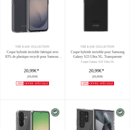
THE KASE COLLECTION
THE KASE COLLECTION
Coque hybride invisible fabriqué avec
Coque hybride invisible pour Samsung
83% de plastique recyclé pour Samsung
Galaxy S23 Ultra 5G, Transparente
Galaxy S26+ 5G, Transparente
Coque Galaxy S23 Ultra 5G
20,99€
*
20,99€
*
29,99€
29,99€
-30%
OFFRE SPÉCIALE
-30%
OFFRE SPÉCIALE