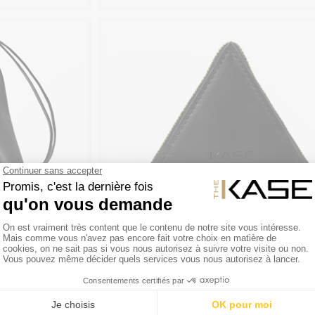
ON
THE KASE COLLECTION
Satin
Zipp Pouch, Noir Satin
20,93€
*