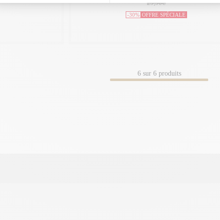
29,90€
-30%
OFFRE SPÉCIALE
6
sur
6
produits