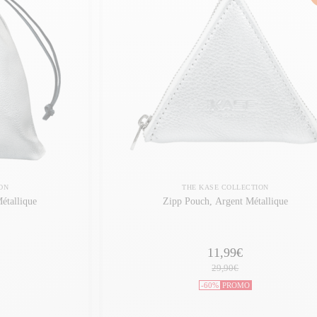
ON
THE KASE COLLECTION
étallique
Zipp Pouch, Argent Métallique
11,99€
29,90€
-60%
PROMO