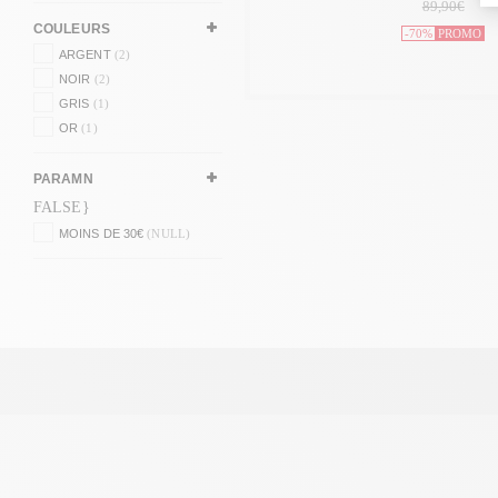
89,90€
COULEURS
-70%
PROMO
ARGENT
(2)
NOIR
(2)
GRIS
(1)
OR
(1)
PARAMN
FALSE}
MOINS DE 30€
(NULL)