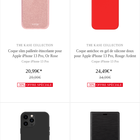
THE KASE COLLECTION
THE KASE COLLECTION
Coque slim pailletée étincelante pour
Coque antichoc en gel de silicone doux
Apple iPhone 13 Pro, Or Rose
pour Apple iPhone 13 Pro, Rouge Ardent
Coque iPhone 13 Pro
Coque iPhone 13 Pro
20,99€
*
24,49€
*
29,99€
34,99€
-30%
OFFRE SPÉCIALE
-30%
OFFRE SPÉCIALE