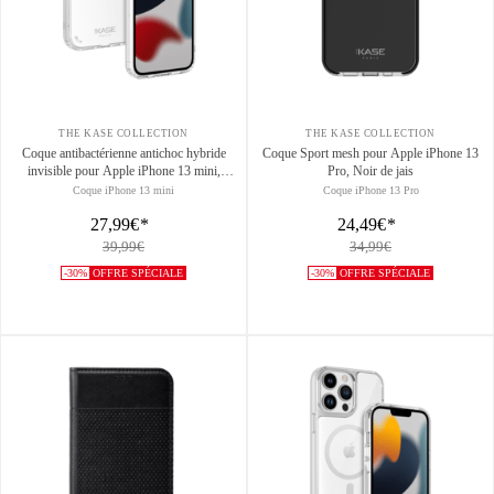
THE KASE COLLECTION
THE KASE COLLECTION
Coque antibactérienne antichoc hybride
Coque Sport mesh pour Apple iPhone 13
invisible pour Apple iPhone 13 mini,
Pro, Noir de jais
Transparente
Coque iPhone 13 mini
Coque iPhone 13 Pro
27,99€
*
24,49€
*
39,99€
34,99€
-30%
OFFRE SPÉCIALE
-30%
OFFRE SPÉCIALE