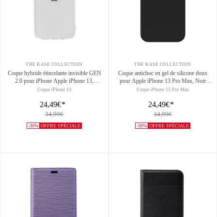
THE KASE COLLECTION
THE KASE COLLECTION
Coque hybride étincelante invisible GEN
Coque antichoc en gel de silicone doux
2.0 pour iPhone Apple iPhone 13,
pour Apple iPhone 13 Pro Max, Noir
Transparente
satin
Coque iPhone 13
Coque iPhone 13 Pro Max
24,49€
*
24,49€
*
34,99€
34,99€
-30%
OFFRE SPÉCIALE
-30%
OFFRE SPÉCIALE