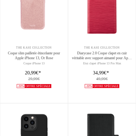
THE KASE COLLECTION
THE KASE COLLECTION
Coque slim pailletée étincelante pour
Diarycase 2.0 Coque clapet en cuir
Apple iPhone 13, Or Rose
véritable avec support aimanté pour Apple
iPhone 13 Pro Max, Rouge Bordeaux
Coque iPhone 13
Etui clapet iPhone 13 Pro Max
20,99€
*
34,99€
*
29,99€
49,99€
-30%
OFFRE SPÉCIALE
-30%
OFFRE SPÉCIALE