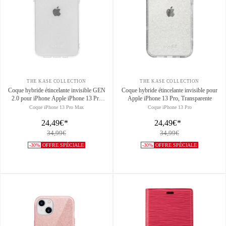
THE KASE COLLECTION
THE KASE COLLECTION
Coque hybride étincelante invisible GEN
Coque hybride étincelante invisible pour
2.0 pour iPhone Apple iPhone 13 Pro
Apple iPhone 13 Pro, Transparente
Max, Transparente
Coque iPhone 13 Pro Max
Coque iPhone 13 Pro
24,49€
*
24,49€
*
34,99€
34,99€
-30%
OFFRE SPÉCIALE
-30%
OFFRE SPÉCIALE