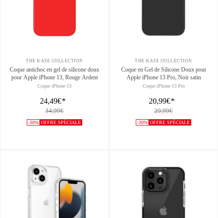
THE KASE COLLECTION
THE KASE COLLECTION
Coque antichoc en gel de silicone doux
Coque en Gel de Silicone Doux pour
pour Apple iPhone 13, Rouge Ardent
Apple iPhone 13 Pro, Noir satin
Coque iPhone 13
Coque iPhone 13 Pro
24,49€
*
20,99€
*
34,99€
29,99€
-30%
OFFRE SPÉCIALE
-30%
OFFRE SPÉCIALE