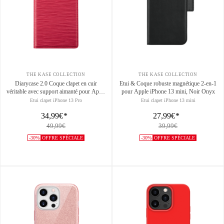
THE KASE COLLECTION
THE KASE COLLECTION
Diarycase 2.0 Coque clapet en cuir
Etui & Coque robuste magnétique 2-en-1
véritable avec support aimanté pour Apple
pour Apple iPhone 13 mini, Noir Onyx
iPhone 13 Pro, Rouge Bordeaux
Etui clapet iPhone 13 Pro
Etui clapet iPhone 13 mini
34,99€
*
27,99€
*
49,99€
39,99€
-30%
OFFRE SPÉCIALE
-30%
OFFRE SPÉCIALE