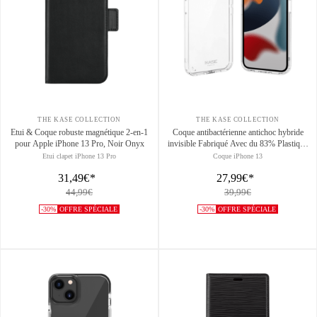
THE KASE COLLECTION
THE KASE COLLECTION
Etui & Coque robuste magnétique 2-en-1
Coque antibactérienne antichoc hybride
pour Apple iPhone 13 Pro, Noir Onyx
invisible Fabriqué Avec du 83% Plastique
Recyclé pour Apple iPhone 13,
Etui clapet iPhone 13 Pro
Coque iPhone 13
Transparente
31,49€
*
27,99€
*
44,99€
39,99€
-30%
OFFRE SPÉCIALE
-30%
OFFRE SPÉCIALE