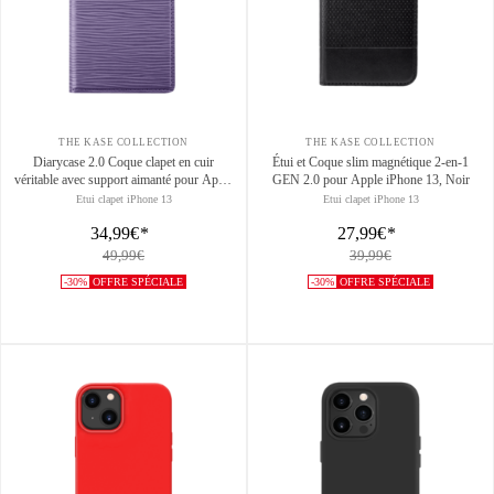
THE KASE COLLECTION
THE KASE COLLECTION
Diarycase 2.0 Coque clapet en cuir
Étui et Coque slim magnétique 2-en-1
véritable avec support aimanté pour Apple
GEN 2.0 pour Apple iPhone 13, Noir
iPhone 13, Violet Lilas
Etui clapet iPhone 13
Etui clapet iPhone 13
34,99€
*
27,99€
*
49,99€
39,99€
-30%
OFFRE SPÉCIALE
-30%
OFFRE SPÉCIALE