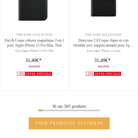
THE KASE COLLECTION
THE KASE COLLECTION
Etui & Coque robuste magnétique 2-en-1
Diarycase 2.0 Coque clapet en cuir
pour Apple iPhone 13 Pro Max, Noir
véritable avec support aimanté pour Apple
Onyx
iPhone 13 mini, Noir Minuit
Etui clapet iPhone 13 Pro Max
Etui clapet iPhone 13 mini
31,49€
*
31,49€
*
44,99€
44,99€
-30%
OFFRE SPÉCIALE
-30%
OFFRE SPÉCIALE
36
sur
505
produits
VOIR PRODUITS SUIVANTS