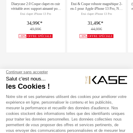
Diarycase 2.0 Coque clapet en cuir
Etui & Coque robuste magnétique 2-
(
véritable avec support aimanté pour
en-1 pour Apple iPhone 13 Pro, Noir
e
Apple iPhone 13 Pro, Violet Lilas
Onyx
Etui clapet iPhone 13 Pro
Etui clapet iPhone 13 Pro
34,99€
*
31,49€
*
49,99€
44,99€
-30%
OFFRE SPÉCIALE
-30%
OFFRE SPÉCIALE
SUIVEZ NOUS
NOS PRODUITS
THE KASE