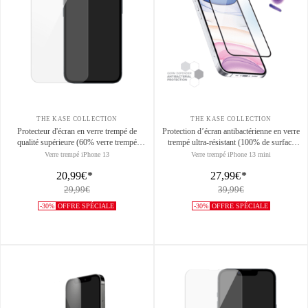
THE KASE COLLECTION
THE KASE COLLECTION
Protecteur d'écran en verre trempé de
Protection d’écran antibactérienne en verre
qualité supérieure (60% verre trempé
trempé ultra-résistant (100% de surface
recyclé) pour Apple iPhone 13/ 13 Pro/
couverte) pour Apple iPhone 13 mini,
Verre trempé iPhone 13
Verre trempé iPhone 13 mini
14, Transparent
Noir
20,99€
*
27,99€
*
29,99€
39,99€
-30%
OFFRE SPÉCIALE
-30%
OFFRE SPÉCIALE