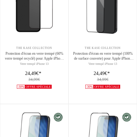
THE KASE COLLECTION
THE KASE COLLECTION
Protection d'écran en verre trempé (60%
Protection d'écran en verre trempé (100%
verre trempé recyclé) pour Apple iPhone
de surface couverte) pour Apple iPhone
13/ 13 Pro/ 14, Noir
13/ 13 Pro/ 14, Noir
Verre trempé iPhone 13
Verre trempé iPhone 13
24,49€
*
24,49€
*
34,99€
34,99€
-30%
OFFRE SPÉCIALE
-30%
OFFRE SPÉCIALE