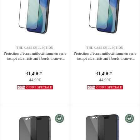
THE KASE COLLECTION
THE KASE COLLECTION
Protection d’écran antibactérienne en verre
Protection d’écran antibactérienne en verre
trempé ultra-résistant à bords incurvés
trempé ultra-résistant à bords incurvés
(60% verre trempé recyclé) pour Apple
(60% verre trempé recyclé) pour Apple
iPhone 17 Pro Max, Noir
iPhone 17 Pro, Noir
31,49€
*
31,49€
*
44,99€
44,99€
-30%
OFFRE SPÉCIALE
-30%
OFFRE SPÉCIALE