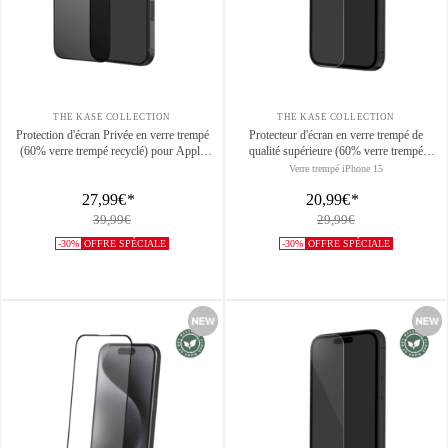
THE KASE COLLECTION
THE KASE COLLECTION
Protection d'écran Privée en verre trempé
Protecteur d'écran en verre trempé de
(60% verre trempé recyclé) pour Apple
qualité supérieure (60% verre trempé
iPhone 17, Noir
recyclé) pour Apple iPhone 15,
Verre trempé iPhone 15
Transparent
27,99€
*
20,99€
*
39,99€
29,99€
-30%
OFFRE SPÉCIALE
-30%
OFFRE SPÉCIALE