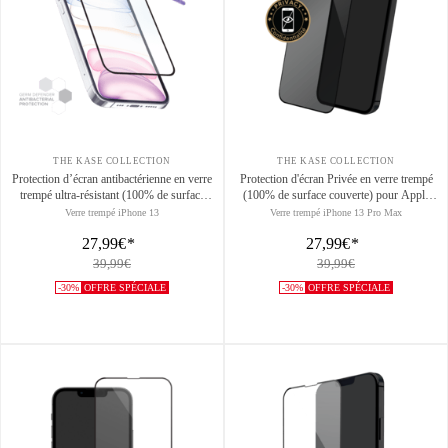
THE KASE COLLECTION
THE KASE COLLECTION
Protection d’écran antibactérienne en verre
Protection d'écran Privée en verre trempé
trempé ultra-résistant (100% de surface
(100% de surface couverte) pour Apple
couverte) pour Apple iPhone 13/ 13Pro/
iPhone 13 Pro Max, Noir
Verre trempé iPhone 13
Verre trempé iPhone 13 Pro Max
14, Noir
27,99€
*
27,99€
*
39,99€
39,99€
-30%
OFFRE SPÉCIALE
-30%
OFFRE SPÉCIALE