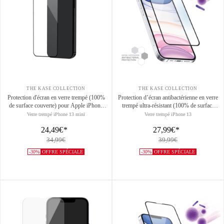
THE KASE COLLECTION
THE KASE COLLECTION
Protection d'écran en verre trempé (100%
Protection d’écran antibactérienne en verre
de surface couverte) pour Apple iPhone
trempé ultra-résistant (100% de surface
13 mini, Noir
couverte) pour Apple iPhone 13/13 Pro,
Verre trempé iPhone 13 mini
Verre trempé iPhone 13
Noir
24,49€
*
27,99€
*
34,99€
39,99€
-30%
OFFRE SPÉCIALE
-30%
OFFRE SPÉCIALE