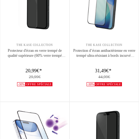
THE KASE COLLECTION
THE KASE COLLECTION
Protecteur d'écran en verre trempé de
Protection d’écran antibactérienne en verre
qualité supérieure (60% verre trempé
trempé ultra-résistant à bords incurvés
recyclé) pour Apple iPhone 17,
(60% verre trempé recyclé) pour Apple
Transparent
iPhone 17, Noir
20,99€
*
31,49€
*
29,99€
44,99€
-30%
OFFRE SPÉCIALE
-30%
OFFRE SPÉCIALE