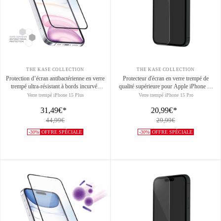
THE KASE COLLECTION
THE KASE COLLECTION
Protection d’écran antibactérienne en verre
Protecteur d'écran en verre trempé de
trempé ultra-résistant à bords incurvés
qualité supérieure pour Apple iPhone 15
pour Apple iPhone 15 Plus, Noir
Pro, transparent
Verre trempé iPhone 15 Plus
Verre trempé iPhone 15 Pro
31,49€
*
20,99€
*
44,99€
29,99€
-30%
OFFRE SPÉCIALE
-30%
OFFRE SPÉCIALE