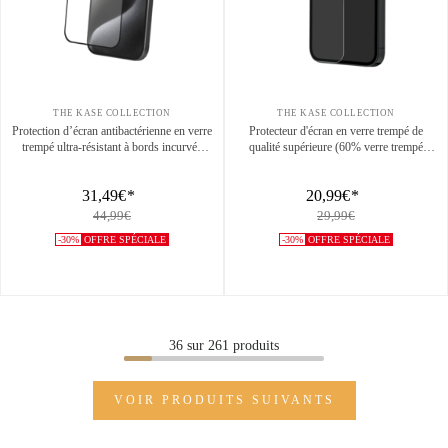
THE KASE COLLECTION
THE KASE COLLECTION
Protection d’écran antibactérienne en verre
Protecteur d'écran en verre trempé de
trempé ultra-résistant à bords incurvés
qualité supérieure (60% verre trempé
(60% verre trempé recyclé) pour Apple
recyclé) pour Apple iPhone 16,
iPhone 16 Pro, Noir
Transparent
31,49€
*
20,99€
*
44,99€
29,99€
-30%
OFFRE SPÉCIALE
-30%
OFFRE SPÉCIALE
36
sur
261
produits
VOIR PRODUITS SUIVANTS