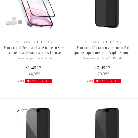
THE KASE COLLECTION
THE KASE COLLECTION
Protection d’écran antibactérienne en verre
Protecteur d'écran en verre trempé de
trempé ultra-résistant à bords incurvés
qualité supérieure pour Apple iPhone 15
pour Apple iPhone 15 Pro, Noir
Pro Max, transparent
Verre trempé iPhone 15 Pro
Verre trempé iPhone 15 Pro Max
31,49€
*
20,99€
*
44,99€
29,99€
-30%
OFFRE SPÉCIALE
-30%
OFFRE SPÉCIALE