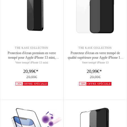
THE KASE COLLECTION
THE KASE COLLECTION
Protection d'écran premium en verre
Protecteur d'écran en verre trempé de
trempé pour Apple iPhone 13 mini,
qualité supérieure pour Apple iPhone 13/
Transparent
13 Pro/ 14, transparent
Verre trempé iPhone 13 mini
Verre trempé iPhone 13
20,99€
*
20,99€
*
29,99€
29,99€
-30%
OFFRE SPÉCIALE
-30%
OFFRE SPÉCIALE