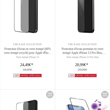
THE KASE COLLECTION
THE KASE COLLECTION
Protection d'écran en verre trempé (60%
Protection d'écran premium en verre
verre trempé recyclé) pour Apple iPhone
trempé Apple iPhone 13 Pro Max,
13/13 Pro/14/16e/17e, Noir
transparent
Verre trempé iPhone 13
Verre trempé iPhone 13 Pro Max
24,49€
*
20,99€
*
34,99€
29,99€
-30%
OFFRE SPÉCIALE
-30%
OFFRE SPÉCIALE