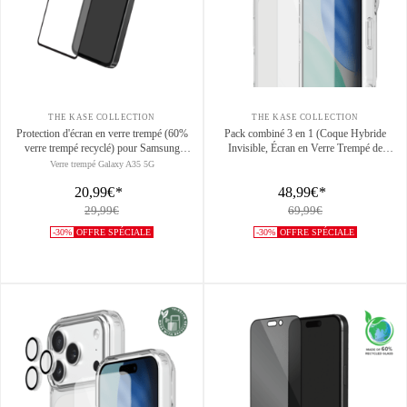
THE KASE COLLECTION
THE KASE COLLECTION
Protection d'écran en verre trempé (60%
Pack combiné 3 en 1 (Coque Hybride
verre trempé recyclé) pour Samsung
Invisible, Écran en Verre Trempé de
Galaxy A35/ A55 5G 2024, Noir
Qualité Supérieure et Protecteur de
Verre trempé Galaxy A35 5G
l’objectif de la caméra) pour Apple iPhone
20,99€
*
48,99€
*
17 Pro, Transparente
29,99€
69,99€
-30%
OFFRE SPÉCIALE
-30%
OFFRE SPÉCIALE