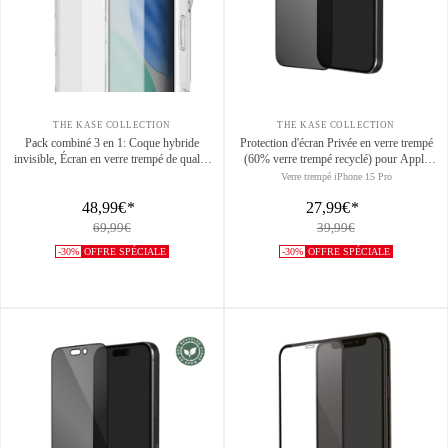
THE KASE COLLECTION
THE KASE COLLECTION
Pack combiné 3 en 1: Coque hybride
Protection d'écran Privée en verre trempé
invisible, Écran en verre trempé de qualité
(60% verre trempé recyclé) pour Apple
supérieure et Protecteur de l’objectif de la
iPhone 15 Pro, Noir
Verre trempé iPhone 15 Pro
caméra pour Apple iPhone 17 Pro Max,
48,99€
*
27,99€
*
Transparente
69,99€
39,99€
-30%
OFFRE SPÉCIALE
-30%
OFFRE SPÉCIALE