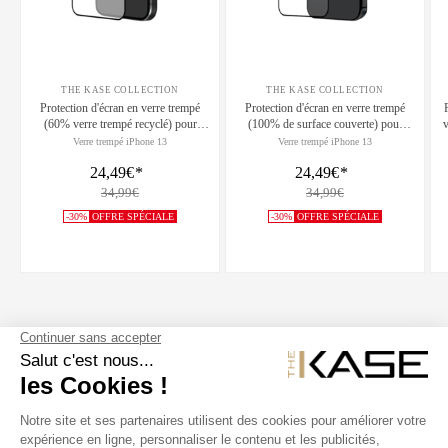
THE KASE COLLECTION
THE KASE COLLECTION
Protection d'écran en verre trempé
Protection d'écran en verre trempé
(60% verre trempé recyclé) pour
(100% de surface couverte) pour
v
Apple iPhone 13/13 Pro/14/16e/17e,
Apple iPhone 13/ 13 Pro/ 14, Noir
s
Verre trempé iPhone 13
Verre trempé iPhone 13
Noir
24,49€
*
24,49€
*
34,99€
34,99€
-30%
OFFRE SPÉCIALE
-30%
OFFRE SPÉCIALE
SUIVEZ NOUS