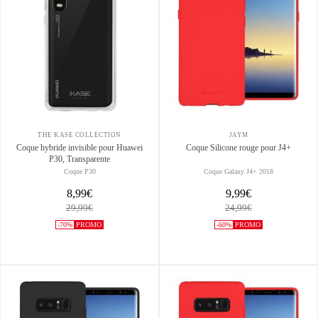
THE KASE COLLECTION
JAYM
Coque hybride invisible pour Huawei
Coque Silicone rouge pour J4+
P30, Transparente
Coque P30
Coque Galaxy J4+ 2018
8,99€
9,99€
29,99€
24,99€
-70%
PROMO
-60%
PROMO