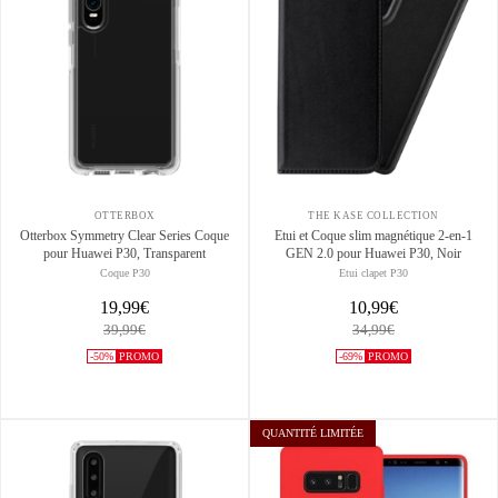
OTTERBOX
THE KASE COLLECTION
Otterbox Symmetry Clear Series Coque
Etui et Coque slim magnétique 2-en-1
pour Huawei P30, Transparent
GEN 2.0 pour Huawei P30, Noir
Coque P30
Etui clapet P30
19,99€
10,99€
39,99€
34,99€
-50%
PROMO
-69%
PROMO
QUANTITÉ LIMITÉE