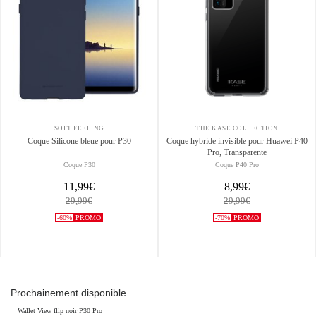
SOFT FEELING
THE KASE COLLECTION
Coque Silicone bleue pour P30
Coque hybride invisible pour Huawei P40
Pro, Transparente
Coque P30
Coque P40 Pro
11,99€
8,99€
29,99€
29,99€
-60%
PROMO
-70%
PROMO
Prochainement disponible
Wallet View flip noir P30 Pro