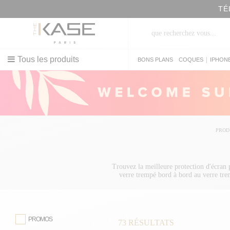
TÉ
Tous les produits
|
BONS PLANS
COQUES
IPHON
PROD
Trouvez la meilleure protection d'écran 
verre trempé bord à bord au verre tre
protègent intégralement votre s
PROMOS
73
RÉSULTATS