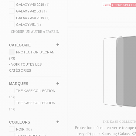
GALAXY A40 2019
(1)
-30%
OFFRE SPÉCIA
GALAXY A42 5G
(1)
GALAXY A50 2019
(1)
GALAXY A51
(1)
CHOISIR UN AUTRE APPAREIL
CATÉGORIE
PROTECTION D'ECRAN
(73)
VOIR TOUTES LES
CATÉGORIES
MARQUES
THE KASE COLLECTION
(73)
THE KASE COLLECTION
(73)
THE KASE COLLECTI
COULEURS
Protection d'écran en verre trempé
NOIR
(62)
recyclé) pour Samsung Galaxy S
TRANSPARENT
(7)