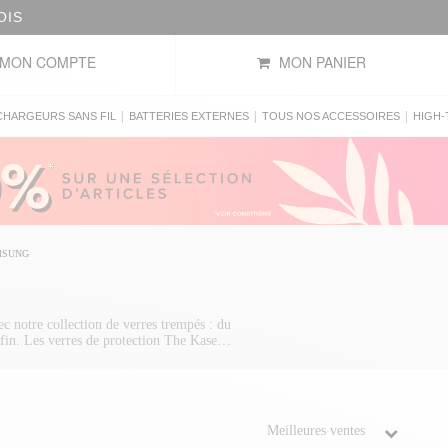
OIS
MON COMPTE
MON PANIER
|
|
|
CHARGEURS SANS FIL
BATTERIES EXTERNES
TOUS NOS ACCESSOIRES
HIGH-
MSUNG
c notre collection de verres trempés : du
fin. Les verres de protection The Kase
s traces de doigts et les chocs.