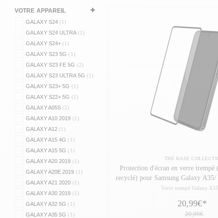
VOTRE APPAREIL
GALAXY S24
(1)
GALAXY S24 ULTRA
(1)
GALAXY S24+
(1)
GALAXY S23 5G
(1)
GALAXY S23 FE 5G
(2)
GALAXY S23 ULTRA 5G
(1)
GALAXY S23+ 5G
(1)
GALAXY S22+ 5G
(1)
GALAXY A05S
(2)
GALAXY A10 2019
(1)
GALAXY A12
(1)
GALAXY A15 4G
(1)
GALAXY A15 5G
(1)
THE KASE COLLECTI
GALAXY A20 2019
(1)
Protection d'écran en verre trempé
GALAXY A20E 2019
(1)
recyclé) pour Samsung Galaxy A35/
GALAXY A21 2020
(1)
Verre trempé Galaxy A3
GALAXY A30 2019
(1)
20,99€
*
GALAXY A32 5G
(1)
29,99€
GALAXY A35 5G
(1)