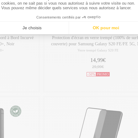
ON
THE KASE COLLECTION
Bord à Bord Incurvé
Protection d'écran en verre trempé (100% de sur
0+, Noir
couverte) pour Samsung Galaxy S20 FE/FE 5G, 
10+
Verre trempé Galaxy S20 FE
14,99€
29,99€
-50%
PROMO