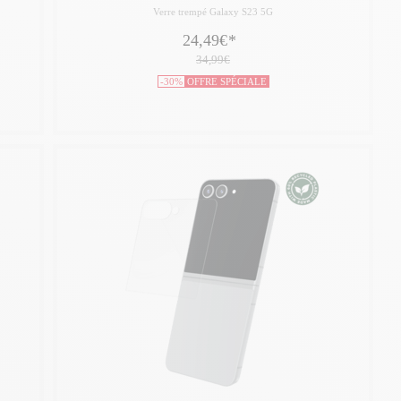
Verre trempé Galaxy S23 5G
24,49€
*
34,99€
-30%
OFFRE SPÉCIALE