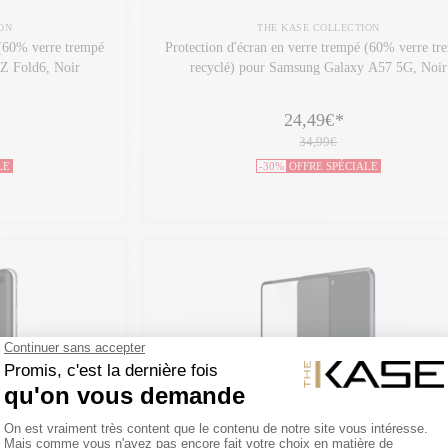
ON
THE KASE COLLECTION
 (60% verre trempé
Protection d'écran en verre trempé (60% verre tr
Z Fold6, Noir
recyclé) pour Samsung Galaxy A57 5G, Noir
24,49€
*
34,99€
LE
-30%
OFFRE SPÉCIALE