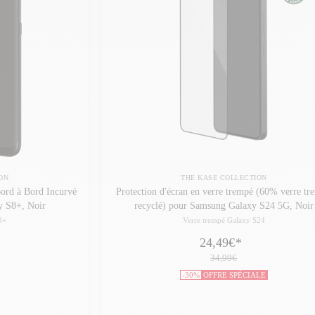
ON
THE KASE COLLECTION
Bord à Bord Incurvé
Protection d'écran en verre trempé (60% verre tr
y S8+, Noir
recyclé) pour Samsung Galaxy S24 5G, Noir
8+
Verre trempé Galaxy S24
24,49€
*
34,99€
-30%
OFFRE SPÉCIALE