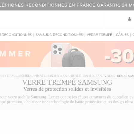
LÉPHONES RECONDITIONNÉS EN FRANCE GARANTIS 24 M
|
|
|
|
E RECONDITIONNÉS
SAMSUNG RECONDITIONNÉS
VERRE TREMPÉ
CÂBLES
UITS ET ACCESSOIRES
/
PROTECTION D'ECRAN
/
PROTECTION D'ECRAN
/
VERRE TREMPÉ SA
VERRE TREMPÉ SAMSUNG
Verres de protection solides et invisibles
pour votre mobile Samsung. Luttez contre les chutes et rayures du quotidien ave
mpé premium, choisissez une technologie de haute protection et un design ultra 
martphone Samsung Galaxy S9 ou Samsung Galaxy S7 Edge contre la poussière, le