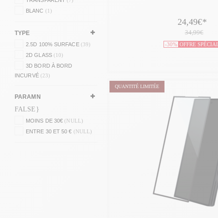
BLANC
(1)
24,49€
*
34,99€
TYPE
2.5D 100% SURFACE
(39)
-30%
OFFRE SPÉCIA
2D GLASS
(10)
3D BORD À BORD
INCURVÉ
(23)
QUANTITÉ LIMITÉE
PARAMN
FALSE}
MOINS DE 30€
(NULL)
ENTRE 30 ET 50 €
(NULL)