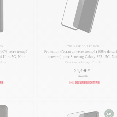
ON
THE KASE COLLECTION
 (60% verre trempé
Protection d'écran en verre trempé (100% de sur
4 Ultra 5G, Noir
couverte) pour Samsung Galaxy S23+ 5G, Noi
Ultra
Verre trempé Galaxy S23+ 5G
24,49€
*
34,99€
LE
-30%
OFFRE SPÉCIALE