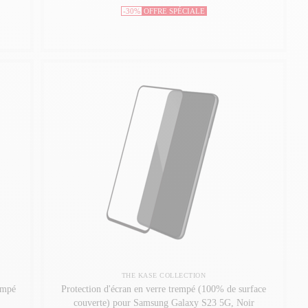
-30%
OFFRE SPÉCIALE
THE KASE COLLECTION
empé
Protection d'écran en verre trempé (100% de surface
couverte) pour Samsung Galaxy S23 5G, Noir