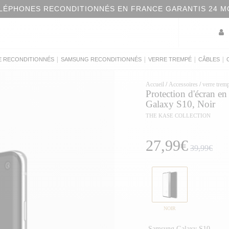
LÉPHONES RECONDITIONNÉS EN FRANCE GARANTIS 24 M
|
|
|
|
E RECONDITIONNÉS
SAMSUNG RECONDITIONNÉS
VERRE TREMPÉ
CÂBLES
Accueil
/
Accessoires
/
verre tre
Protection d'écran e
Galaxy S10, Noir
THE KASE COLLECTION
27,99€
39,99€
NOIR