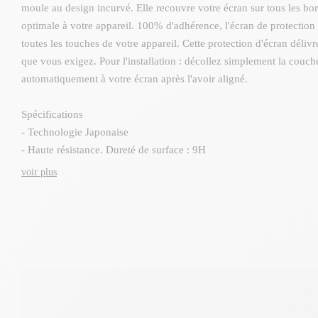
moule au design incurvé. Elle recouvre votre écran sur tous les bord
optimale à votre appareil. 100% d'adhérence, l'écran de protection r
toutes les touches de votre appareil. Cette protection d'écran déli
que vous exigez. Pour l'installation : décollez simplement la couch
automatiquement à votre écran après l'avoir aligné.
Spécifications
- Technologie Japonaise
- Haute résistance. Dureté de surface : 9H
- Protège votre écran des rayures et des traces de doigts.
voir plus
- épaisseur : 0,26 mm. Recouvre les courbes de votre téléphone.
- Haute qualité visuelle.
- Application facile, protection anti-poussière.