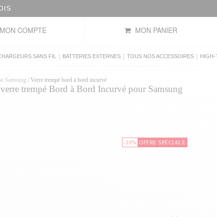
OIS
MON COMPTE
MON PANIER
|
|
|
CHARGEURS SANS FIL
BATTERIES EXTERNES
TOUS NOS ACCESSOIRES
HIGH-
mpé Samsung
/
Verre trempé bord à bord incurvé
n verre trempé Bord à Bord Incurvé pour Samsung
-30%
OFFRE SPÉCIALE