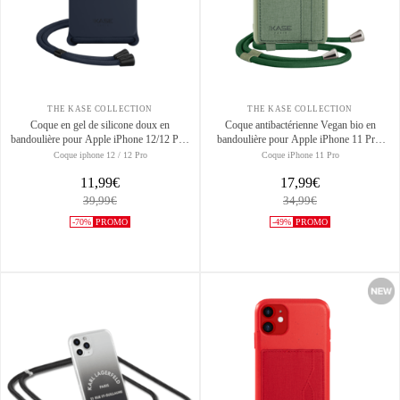
THE KASE COLLECTION
THE KASE COLLECTION
Coque en gel de silicone doux en
Coque antibactérienne Vegan bio en
bandoulière pour Apple iPhone 12/12 Pro,
bandoulière pour Apple iPhone 11 Pro,
Bleu Oxford
Vert basilic
Coque iphone 12 / 12 Pro
Coque iPhone 11 Pro
11,99€
17,99€
39,99€
34,99€
-70%
PROMO
-49%
PROMO