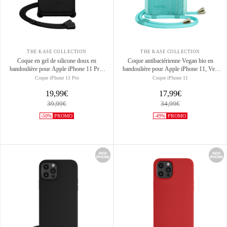
THE KASE COLLECTION
THE KASE COLLECTION
Coque en gel de silicone doux en
Coque antibactérienne Vegan bio en
bandoulière pour Apple iPhone 11 Pro,
bandoulière pour Apple iPhone 11, Vert
Noir satin
brumeux
Coque iPhone 11 Pro
Coque iPhone 11
19,99€
17,99€
39,99€
34,99€
-50%
PROMO
-49%
PROMO