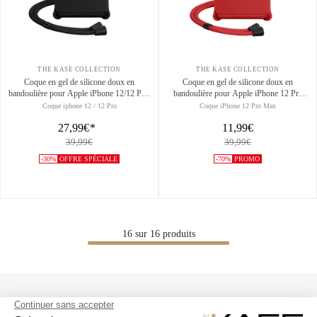
THE KASE COLLECTION
THE KASE COLLECTION
Coque en gel de silicone doux en
Coque en gel de silicone doux en
bandoulière pour Apple iPhone 12/12 Pro,
bandoulière pour Apple iPhone 12 Pro
Noir satin
Max, Rouge Ardent
Coque iphone 12 / 12 Pro
Coque iPhone 12 Pro Max
27,99€
*
11,99€
39,99€
39,99€
-30%
OFFRE SPÉCIALE
-70%
PROMO
16
sur
16
produits
SUIVEZ NOUS