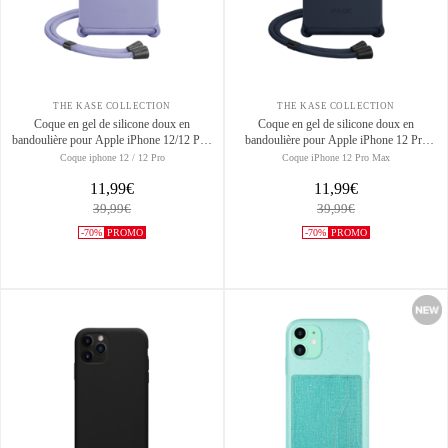
THE KASE COLLECTION
THE KASE COLLECTION
Coque en gel de silicone doux en
Coque en gel de silicone doux en
bandoulière pour Apple iPhone 12/12 Pro,
bandoulière pour Apple iPhone 12 Pro
Violet
Max, Bleu Oxford
Coque iphone 12 / 12 Pro
Coque iPhone 12 Pro Max
11,99€
11,99€
39,99€
39,99€
-70%
PROMO
-70%
PROMO