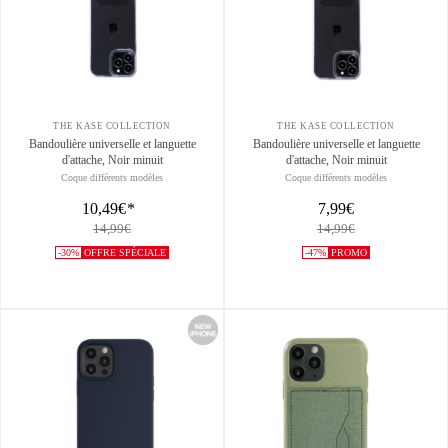
THE KASE COLLECTION
THE KASE COLLECTION
Bandoulière universelle et languette
Bandoulière universelle et languette
d'attache, Noir minuit
d'attache, Noir minuit
Coque différents modèles
Coque différents modèles
10,49€
*
7,99€
14,99€
14,99€
-30%
OFFRE SPÉCIALE
-47%
PROMO