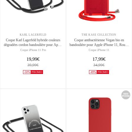
KARL LAGERFELD
THE KASE COLLECTION
Coque Karl Lagerfeld hybride couleurs
Coque antibactérienne Vegan bio en
dégradées cordon bandoulière pour Apple
bandoulière pour Apple iPhone 11, Rouge
iPhone 11 Pro, Noir
écarlate
Coque iPhone 11 Pro
Coque iPhone 11
19,99€
17,99€
39,99€
34,99€
-50%
PROMO
-49%
PROMO