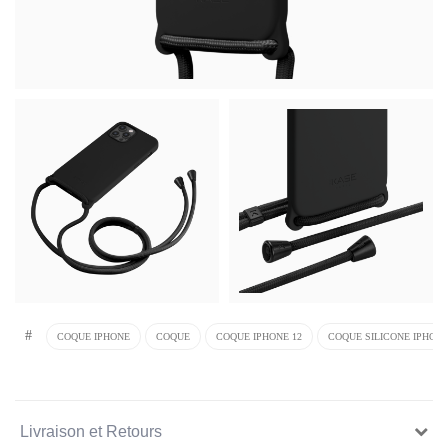
#
COQUE IPHONE
COQUE
COQUE IPHONE 12
COQUE SILICONE IPHONE
Livraison et Retours