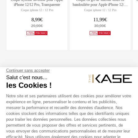
iPhone 12/12 Pro, Transparente
bandoulière pour Apple iPhone 12/12
Pro, Bleu Oxford
Coque iphone 12 / 12 Pro
Coque iphone 12 / 12 Pro
8,99€
11,99€
29,99€
39,99€
-70%
PROMO
-70%
PROMO
SUIVEZ NOUS
NOS PRODUITS
THE KASE