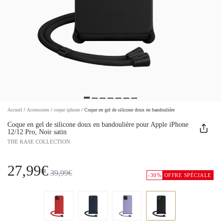
Accueil
/
Accessoires
/
coque iphone
/
Coque en gel de silicone doux en bandoulière
Coque en gel de silicone doux en bandoulière pour Apple iPhone
12/12 Pro, Noir satin
THE KASE COLLECTION
27,99€
39,99€
-30%
OFFRE SPÉCIALE