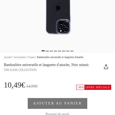
Accueil
/
Accessoires
/
Coque
/
Bandoulière universelle et languette d'attache
Bandoulière universelle et languette d'attache, Noir minuit
THE KASE COLLECTION
10,49€
14,99€
-30%
OFFRE SPÉCIALE
AJOUTER AU PANIER
Rupture de stock