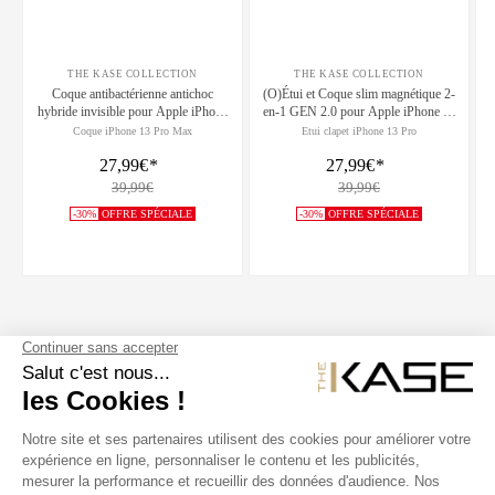
THE KASE COLLECTION
THE KASE COLLECTION
Coque antibactérienne antichoc
(O)Étui et Coque slim magnétique 2-
hybride invisible pour Apple iPhone
en-1 GEN 2.0 pour Apple iPhone 13
13 Pro Max, Transparente
Pro, Noir
Coque iPhone 13 Pro Max
Etui clapet iPhone 13 Pro
27,99€
*
27,99€
*
39,99€
39,99€
-30%
OFFRE SPÉCIALE
-30%
OFFRE SPÉCIALE
SUIVEZ NOUS