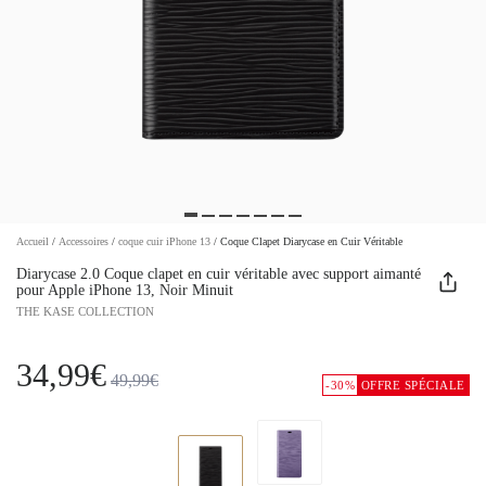
Accueil
/
Accessoires
/
coque cuir iPhone 13
/
Coque Clapet Diarycase en Cuir Véritable
Diarycase 2.0 Coque clapet en cuir véritable avec support aimanté
pour Apple iPhone 13, Noir Minuit
THE KASE COLLECTION
34,99€
49,99€
-30%
OFFRE SPÉCIALE