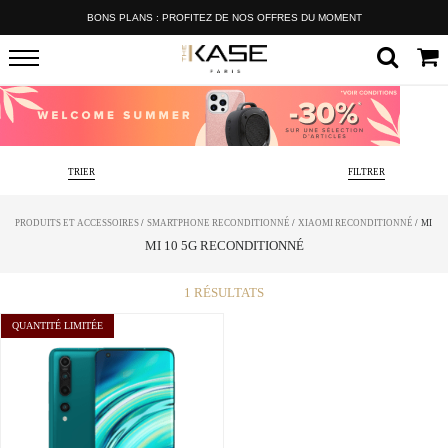
BONS PLANS : PROFITEZ DE NOS OFFRES DU MOMENT
TRIER
FILTRER
PRODUITS ET ACCESSOIRES
/
SMARTPHONE RECONDITIONNÉ
/
XIAOMI RECONDITIONNÉ
/
MI 10
MI 10 5G RECONDITIONNÉ
1
RÉSULTATS
QUANTITÉ LIMITÉE