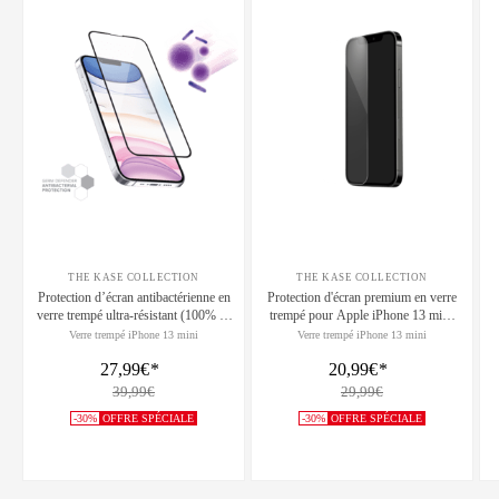
THE KASE COLLECTION
THE KASE COLLECTION
Protection d’écran antibactérienne en
Protection d'écran premium en verre
verre trempé ultra-résistant (100% de
trempé pour Apple iPhone 13 mini,
surface couverte) pour Apple iPhone
Transparent
Verre trempé iPhone 13 mini
Verre trempé iPhone 13 mini
13 mini, Noir
27,99€
*
20,99€
*
39,99€
29,99€
-30%
OFFRE SPÉCIALE
-30%
OFFRE SPÉCIALE