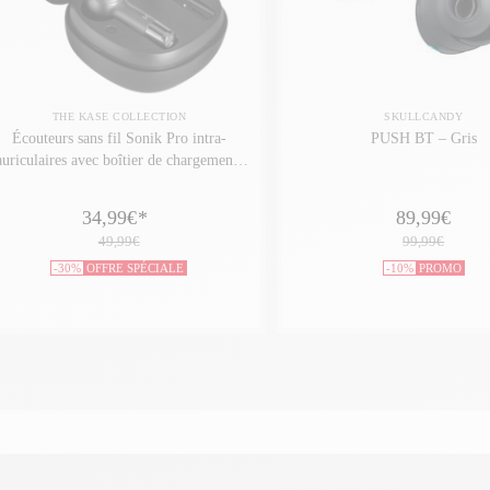
THE KASE COLLECTION
SKULLCANDY
Écouteurs sans fil Sonik Pro intra-
PUSH BT – Gris
auriculaires avec boîtier de chargement,
Noir onyx
34,99€
*
89,99€
49,99€
99,99€
-30%
OFFRE SPÉCIALE
-10%
PROMO