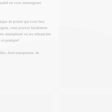
qualité en vous immergeant
tique de pointe qui vous fera
elligent, vous pouvez facilement
tre smartphone ou les rebrancher
et pratique!
es. Anti-transpirants, ils
ques!
lants et magnétiques, 3 tailles de
, un guide d'utilisation ainsi