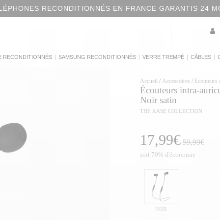
LÉPHONES RECONDITIONNÉS EN FRANCE GARANTIS 24 M
|
|
|
|
E RECONDITIONNÉS
SAMSUNG RECONDITIONNÉS
VERRE TREMPÉ
CÂBLES
Accueil
/
Accessoires
/
Ecouteurs
Écouteurs intra-auric
Noir satin
THE KASE COLLECTION
17,99€
59,99€
soit 70% d'économie
NOIR