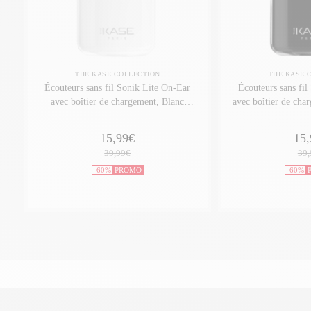
THE KASE COLLECTION
THE KASE 
Écouteurs sans fil Sonik Lite On-Ear
Écouteurs sans fil
avec boîtier de chargement, Blanc
avec boîtier de char
brilliant
15,99€
15,
39,99€
39,
-60%
PROMO
-60%