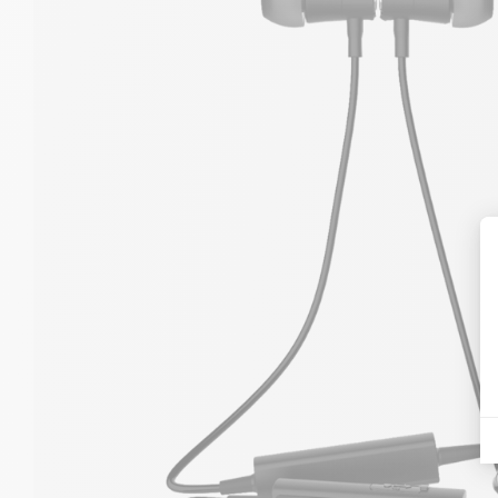
Profil bluetooth: HSP, HFP, A2DP, AVRCP
Portée du signal sans fil: 10 m
Batterie: Li-Ion 3,7V/60 mAh
Temps d'écoute (musique): environ 3h30
Temps de communication (audio): environ 4h
Temps de chargement: environ 2h30