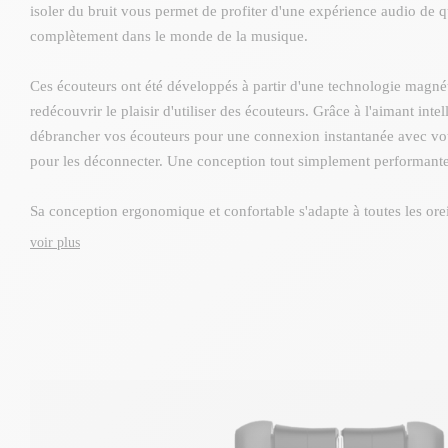
isoler du bruit vous permet de profiter d'une expérience audio de 
complètement dans le monde de la musique.
Ces écouteurs ont été développés à partir d'une technologie magné
redécouvrir le plaisir d'utiliser des écouteurs. Grâce à l'aimant int
débrancher vos écouteurs pour une connexion instantanée avec vo
pour les déconnecter. Une conception tout simplement performante 
Sa conception ergonomique et confortable s'adapte à toutes les oreill
conviendront parfaitement à toutes vos activités sportives et physi
voir plus
Le coffret inclut une paire d'écouteurs intra-auriculaires sans fil iso
tours d'oreille, 3 tailles de coussinets d'oreille, un câble micro-USB
qu'une pochette pratique pour le transport.
Caractéristiques techniques:
ID d'appariement: UNIK SOUND-M
Bluetooth: 4.1.