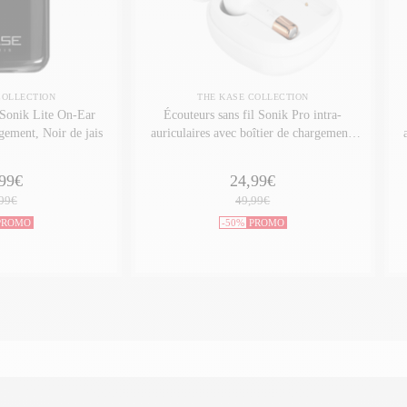
COLLECTION
THE KASE COLLECTION
 Sonik Lite On-Ear
Écouteurs sans fil Sonik Pro intra-
gement, Noir de jais
auriculaires avec boîtier de chargement,
Blanc perle
99€
24,99€
99€
49,99€
PROMO
-50%
PROMO