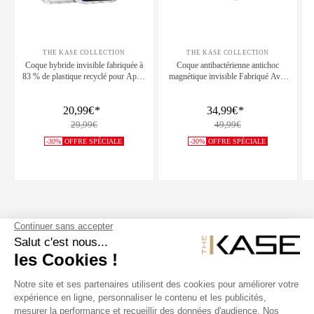
THE KASE COLLECTION
THE KASE COLLECTION
Coque hybride invisible fabriquée à
Coque antibactérienne antichoc
83 % de plastique recyclé pour Apple
magnétique invisible Fabriqué Avec
iPhone 16 Pro Max, transparente
du 75% Plastique Recyclé pour
Apple iPhone 16 Pro Max,
20,99€
*
34,99€
*
Transparente
29,99€
49,99€
-30%
OFFRE SPÉCIALE
-30%
OFFRE SPÉCIALE
SUIVEZ NOUS