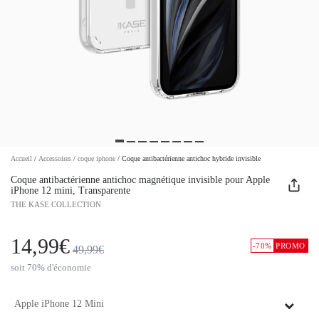
Accueil
/
Accessoires
/
coque iphone
/
Coque antibactérienne antichoc hybride invisible
Coque antibactérienne antichoc magnétique invisible pour Apple
iPhone 12 mini, Transparente
THE KASE COLLECTION
14,99€
-70%
PROMO
49,99€
soit 70% d'économie