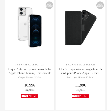
THE KASE COLLECTION
THE KASE COLLECTION
Coque Antichoc hybride invisible for
Etui & Coque robuste magnétique 2-
Apple iPhone 12 mini, Transparente
en-1 pour iPhone Apple 12 mini,
Noir Onyx
Coque iPhone 12 Mini
Etui clapet iPhone 12 Mini
10,99€
11,99€
34,99€
39,99€
-69%
PROMO
-70%
PROMO