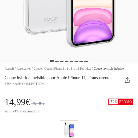
Accueil
/
Accessoires
/
Coque
/
Coque iPhone 11 11 Pro 11 Pro Max
/
Coque invisible hybride
Coque hybride invisible pour Apple iPhone 11, Transparente
THE KASE COLLECTION
14,99€
-50%
PROMO
29,99€
soit 50% d'économie