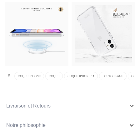
#
COQUE IPHONE
COQUE
COQUE IPHONE 11
DESTOCKAGE
COQUE
Livraison et Retours
Notre philosophie