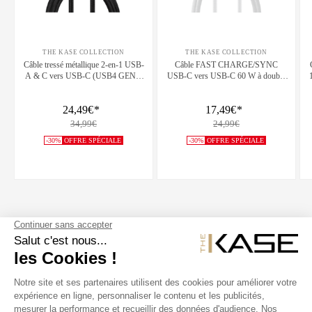
THE KASE COLLECTION
THE KASE COLLECTION
Câble tressé métallique 2-en-1 USB-
Câble FAST CHARGE/SYNC
A & C vers USB-C (USB4 GEN2)
USB-C vers USB-C 60 W à double
fabriqué avec des plastiques 100%
tresse (1.2M), Blanc
recyclés (1,2M)
24,49€
*
17,49€
*
34,99€
24,99€
-30%
OFFRE SPÉCIALE
-30%
OFFRE SPÉCIALE
SUIVEZ NOUS