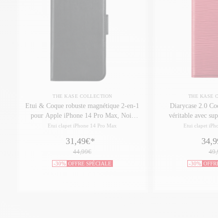
THE KASE COLLECTION
THE KASE 
Etui & Coque robuste magnétique 2-en-1
Diarycase 2.0 Coq
pour Apple iPhone 14 Pro Max, Noir
véritable avec su
Onyx
Apple iPhone 14
Etui clapet iPhone 14 Pro Max
Etui clapet iP
Bord
31,49€
*
34,9
44,99€
49,
-30%
OFFRE SPÉCIALE
-30%
OFFR