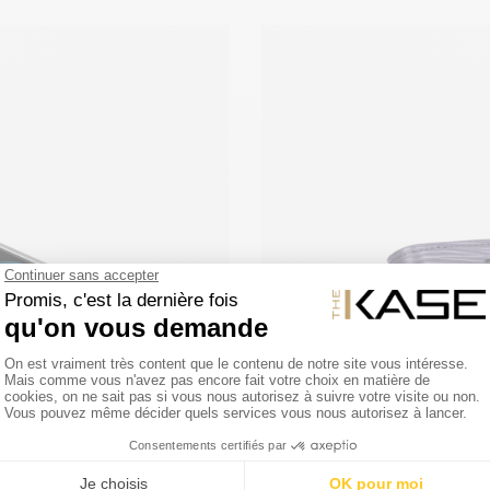
os effets personnels, la
rience de luxe avec le Diarycase