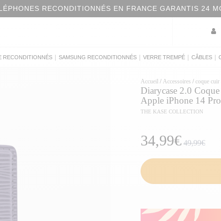
BONS PLANS : PROFITEZ DE NOS OFFRES DU MOMENT
|
|
|
|
E RECONDITIONNÉS
SAMSUNG RECONDITIONNÉS
VERRE TREMPÉ
CÂBLES
Accueil
/
Accessoires
/
coque cuir
Diarycase 2.0 Coque c
Apple iPhone 14 Pro
THE KASE COLLECTION
34,99€
49,99€