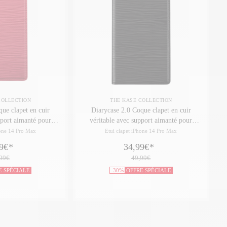
COLLECTION
THE KASE COLLECTION
ue clapet en cuir
Diarycase 2.0 Coque clapet en cuir
pport aimanté pour
véritable avec support aimanté pour
 Pro Max, Rouge
Apple iPhone 14 Pro Max, Noir Minuit
hone 14 Pro Max
Etui clapet iPhone 14 Pro Max
eaux
9€
*
34,99€
*
99€
49,99€
E SPÉCIALE
-30%
OFFRE SPÉCIALE