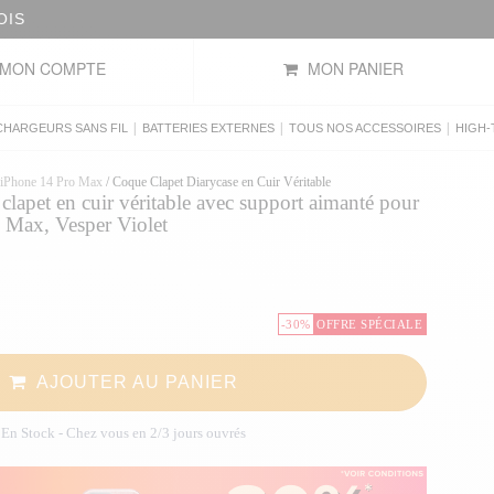
MON COMPTE
MON PANIER
|
|
|
CHARGEURS SANS FIL
BATTERIES EXTERNES
TOUS NOS ACCESSOIRES
HIGH-
 iPhone 14 Pro Max
/
Coque Clapet Diarycase en Cuir Véritable
lapet en cuir véritable avec support aimanté pour
 Max, Vesper Violet
-30%
OFFRE SPÉCIALE
AJOUTER AU PANIER
En Stock
- Chez vous en 2/3 jours ouvrés