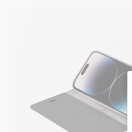
Avec 3 fentes intégrées pour cartes de crédit et une pochette pour v
fonctionnalité n'a jamais été aussi tendance. Offrez-vous une expé
Gen 2.0 en cuir véritable.