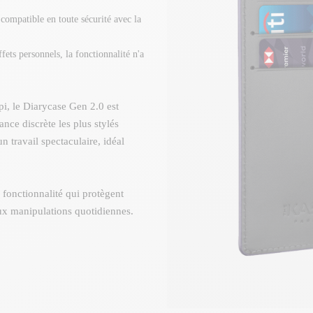
compatible en toute sécurité avec la
fets personnels, la fonctionnalité n'a
pi, le Diarycase Gen 2.0 est
nce discrète les plus stylés
 travail spectaculaire, idéal
 fonctionnalité qui protègent
aux manipulations quotidiennes.
pour compenser les effets de la
 Doté d'un support magnétique
rité avec la technologie de
 parfaite sans jamais avoir à vous
phone.