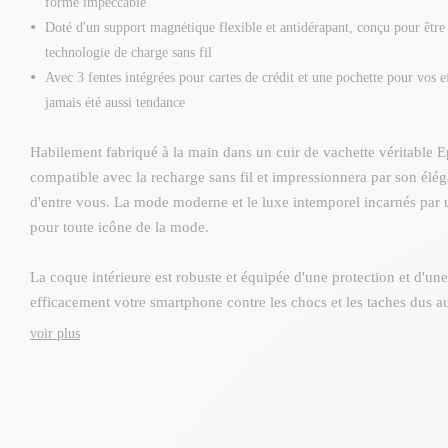
forme impeccable
Doté d'un support magnétique flexible et antidérapant, conçu pour être 
technologie de charge sans fil
Avec 3 fentes intégrées pour cartes de crédit et une pochette pour vos ef
jamais été aussi tendance
Habilement fabriqué à la main dans un cuir de vachette véritable E
compatible avec la recharge sans fil et impressionnera par son éléga
d'entre vous. La mode moderne et le luxe intemporel incarnés par un
pour toute icône de la mode.
La coque intérieure est robuste et équipée d'une protection et d'une
efficacement votre smartphone contre les chocs et les taches dus 
Conçu avec un matériau thermoplastique de qualité German Bayer 
voir plus
décoloration et conserver une forme impeccable de façon durable.
flexible et antidérapant et conçu pour être compatible en toute sécu
charge sans fil. Inclinez sans effort votre appareil dans la position
soucier de retirer une coque, uniquement pour recharger un smart