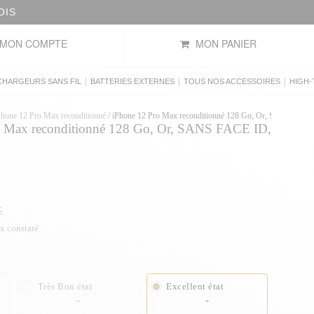
OIS
MON COMPTE
MON PANIER
|
|
|
CHARGEURS SANS FIL
BATTERIES EXTERNES
TOUS NOS ACCESSOIRES
HIGH-
Phone 12 Pro Max reconditionné
/
iPhone 12 Pro Max reconditionné 128 Go, Or, SANS FACE
o Max reconditionné 128 Go, Or, SANS FACE ID,
€
ix constaté
Très Bon état
Excellent état
-
-