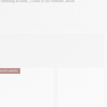
, Samsung account...) Dans le cas contraire, aucun
ANTITÉ LIMITÉE