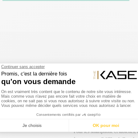
RETOUR SIMPLE ET FACILE
tre 2 et 3 jours du lundi au
Un article de votre commande ne
Vous disposez d'un délai de 14 jo
nous signaler votre intention de n
remboursons intégralement le prix
toute commande passée avant 14h
dans son emballage d'origine et s
retour.
Pour les smartphone et tablettes,