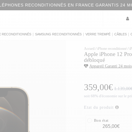
LÉPHONES RECONDITIONNÉS EN FRANCE GARANTIS 24 M
|
|
|
|
E RECONDITIONNÉS
SAMSUNG RECONDITIONNÉS
VERRE TREMPÉ
CÂBLES
Accueil
/
iPhone reconditionné
/
i
Apple iPhone 12 Pr
débloqué
Appareil Garanti 24 mois
359,00€
1.139,00
soit 68% d'économie sur le pr
Etat du produit
Bon état
265,00€