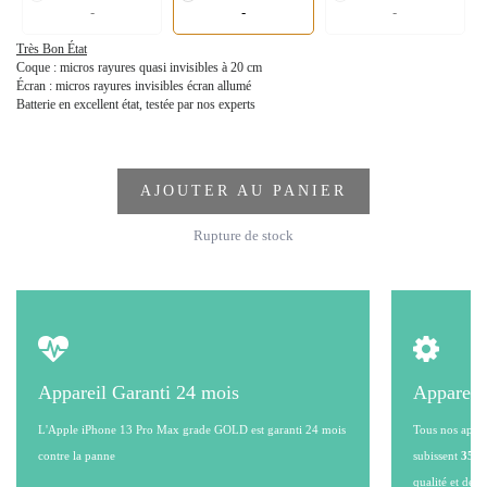
-
-
-
Très Bon État
Coque : micros rayures quasi invisibles à 20 cm
Écran : micros rayures invisibles écran allumé
Batterie en excellent état, testée par nos experts
AJOUTER AU PANIER
Rupture de stock
Appareil Garanti 24 mois
Appareil
L'Apple iPhone 13 Pro Max grade GOLD est garanti 24 mois
Tous nos appare
contre la panne
subissent
35 po
qualité et de l